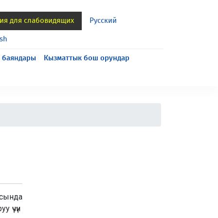
ия для слабовидящих
Русский
ish
 баяндары
Кызматтык бош орундар
асында
у үчүн