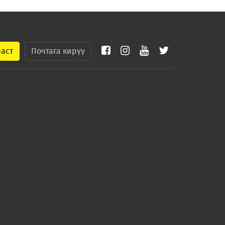
раст
Почтага кирүү