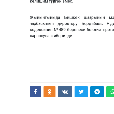
келишим түзүлгөн эмес.
Жыйынтыныда Бишкек шаарынын мэр
чарбасынын директору Бердибаев Р.д
кодексинин №489 беренеси боюнча проток
кароосуна жиберилди.