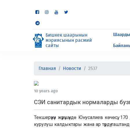
Кээ бир бөлүмдөр учурда 
сурайбыз.
Шаарды
Бишкек шаарынын
мэриясынын расмий
сайты
Байлан
Главная
Новости
2537
10 years ago
СЭИ санитардык нормаларды буз
Текшерүүнүн жүрүшүндө Юнусалиев көчөсү,
курулуш калдыктары жана ар түрдүү таштан