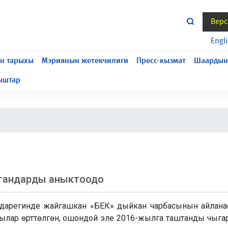
Верс
жасалып жатат, келтирилген ыңгайсыздык үчүн кечирим
Engl
н тарыхы
Мэриянын жетекчилиги
Пресс-кызмат
Шаардын
ыштар
гандарды аныктоодо
 170 дарегинде жайгашкан «БЕК» дыйкан чарбасынын айлан
дылар өрттөлгөн, ошондой эле 2016-жылга таштанды чыгару