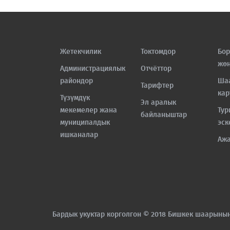
Жетекчилик
Токтомдор
Бор
жө
Администрациялык
Отчёттор
райондор
Ша
Тарифтер
кар
Түзүмдүк
Эл аралык
мекемелер жана
Тур
байланыштар
муниципалдык
эск
ишканалар
Аж
Бардык укуктар корголгон © 2018 Бишкек шаарыны