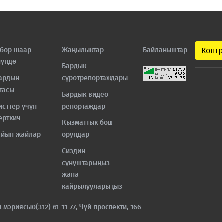
бор шаар
Жаңылыктар
Байланыштар
Конт
нүндө
Бардык
ардын
сүрөтрепортаждары
тасы
Бардык видео
исттер үчүн
репортаждар
ерткич
Кызматтык бош
айып жайлар
орундар
Сиздин
сунуштарыңыз
жана
кайрылууларыңыз
н мэриясы
0(312) 61-11-77, Чүй проспекти, 166