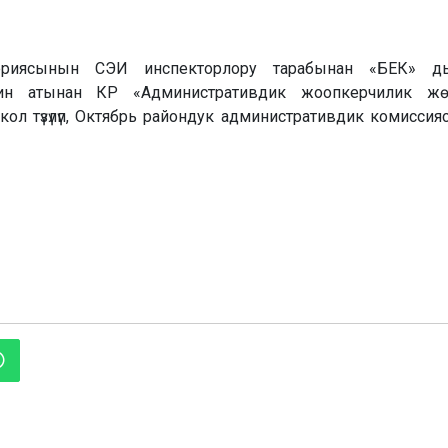
иясынын СЭИ инспекторлору тарабынан «БЕК» д
ин атынан КР «Административдик жоопкерчилик жөн
ол түзүлүп, Октябрь райондук административдик комисси