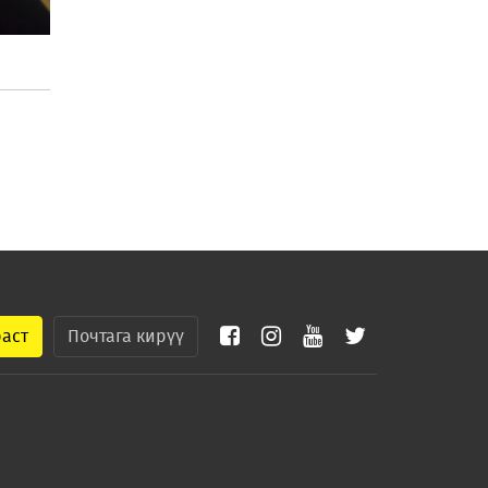
раст
Почтага кирүү