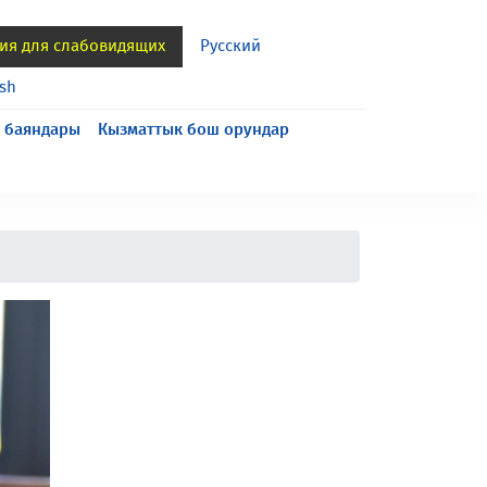
ия для слабовидящих
Русский
ish
 баяндары
Кызматтык бош орундар