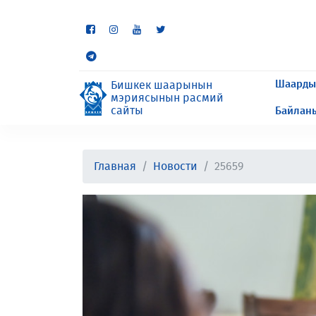
Кээ бир бөлүмдөр учурда 
сурайбыз.
Шаарды
Бишкек шаарынын
мэриясынын расмий
сайты
Байлан
Главная
Новости
25659