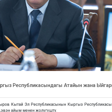
ыргыз Республикасындагы Атайын жана Ыйга
ыров Кытай Эл Республикасынын Кыргыз Республикас
Дэвэн айым менен жолугушту.