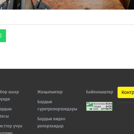
бор шаар
Жаңылыктар
Байланыштар
Конт
нүндө
Бардык
ардын
сүрөтрепортаждары
тасы
Бардык видео
исттер үчүн
репортаждар
ерткич