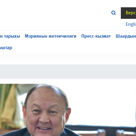
Верс
жасалып жатат, келтирилген ыңгайсыздык үчүн кечирим
Engl
н тарыхы
Мэриянын жетекчилиги
Пресс-кызмат
Шаардын
ыштар