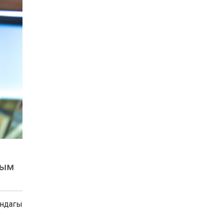
рым
ындагы