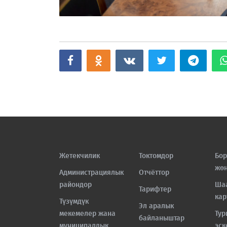
Жетекчилик
Токтомдор
Бор
жө
Администрациялык
Отчёттор
райондор
Ша
Тарифтер
кар
Түзүмдүк
Эл аралык
мекемелер жана
Тур
байланыштар
муниципалдык
эск