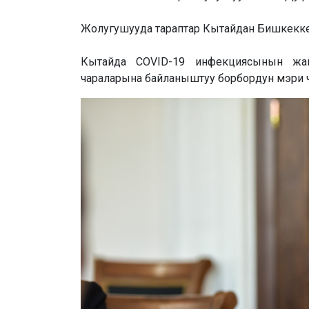
Жолугушууда тараптар Кытайдан Бишкекке 1
Кытайда COVID-19 инфекциясынын жай
чараларына байланыштуу борбордун мэри чек а