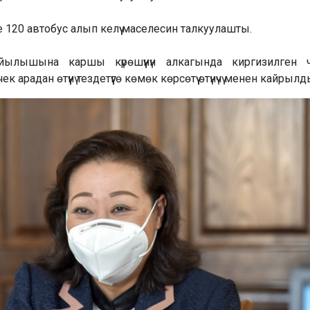
20 автобус алып келүү маселесин талкуулашты.
ылышына каршы күрөшүүнүн алкагында киргизилген ч
радан өтүүнү тездетүүгө көмөк көрсөтүү өтүнүчү менен кайрылд