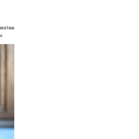
ектөө
ы.