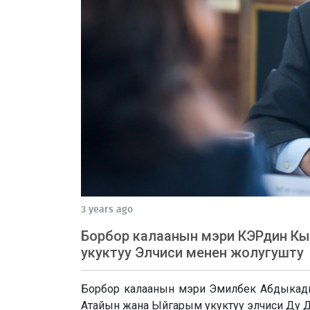
3 years ago
Борбор калаанын мэри КЭРдин К
укуктуу Элчиси менен жолугушту
Борбор калаанын мэри Эмилбек Абдыкад
Атайын жана Ыйгарым укуктуу элчиси Ду 