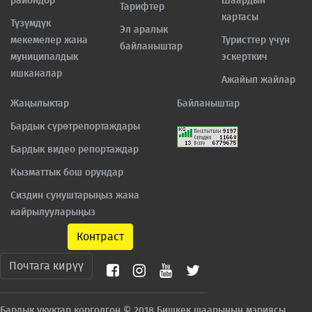
райондор
Шаардын
Тарифтер
картасы
Түзүмдүк
Эл аралык
мекемелер жана
Туристтер үчүн
байланыштар
муниципалдык
эскерткич
ишканалар
Ажайып жайлар
Жаңылыктар
Байланыштар
Бардык сүрөтрепортаждары
Бардык видео репортаждар
Кызматтык бош орундар
Сиздин сунуштарыңыз жана
кайрылууларыңыз
Контраст
Почтага кирүү
Бардык укуктар корголгон © 2018 Бишкек шаарынын мэриясы