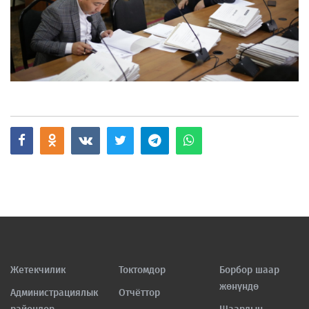
Жетекчилик
Токтомдор
Борбор шаар
жөнүндө
Администрациялык
Отчёттор