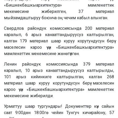
«Бишкекбашкыархитектура» мамлекеттик
мекемесине жиберилген, 37 материал
мыйзамдаштыруу боюнча оң чечим кабыл алынган.
Свердлов райондук комиссиясында 200 материал
каралып, 6 арыз канааттандыруусуз калтырылган,
калган 179 материал шаар куруу корутундусун берүү
маселесин кароо үчүн «Бишкекбашкыархитектура»
мамлекеттик мекемесине жөнөтүлгөн.
Ленин райондук комиссиясында 379 материал
каралып, 10 арыз канааттандыруусуз калтырылды,
101 арыз кийинкиге калтырылган, калган 268
материал шаар куруу корутундусун берүү маселесин
кароо үчүн «Бишкекбашкыархитектура» мамлекеттик
мекемесине жиберилди.
Урматтуу шаар тургундары! Документтер күн сайын
саат 9:00дөн 18:00гө чейин Тунгуч кичирайону, 57