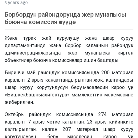
3 years ago
Борбордун райондорунда жер мунапысы
боюнча комиссия өтүүдө
Жеке турак жай курулушу жана шаар куруу
департаментинде жана борбор калаанын райондук
администрацияларында жер мунапыска кирген
объектилер боюнча комиссиялар ишин баштады.
Биринчи май райондук комиссиясында 200 материал
каралып, 2 арыз канааттандырылган жок, калгандары
шаар куруу корутундусун берүү маселесин кароо үчүн
«Бишкекбашкыахитектура» мамлекеттик мекемесине
жиберилген.
Октябрь райондук комиссиясында 274 материал
каралып, 7 арыз четке кагылган, 23 арыз кийинкиге
калтырылган, калган 207 материал шаар куруу
корутундусун берүү маселесин кароо үчүн