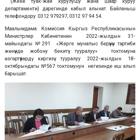
(Жеке туак-жай курулушу жана шаар куруу
департаменти) дарегинде кабыл алынат. Байланыш
телефондору: 0312 979297, 0312 97 94 54.
Маалымдама: Комиссия Кыргыз Республикасынын
Министрлер Кабинетинин 2022-жылдын 31-
майындагы №291 «Жерге мунапыс берүүнүн тартиби
жөнүндө жобону бекитүү тууралуу» токтомуна
өзгөртүүлөрдү киргизүү тууралуу 2022-жылдын 18-
октябрындагы №567 токтомунун негизинде иш алып
барышат.