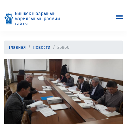
Бишкек шаарынын
мэриясынын расмий
сайты
Главная
Новости
25860