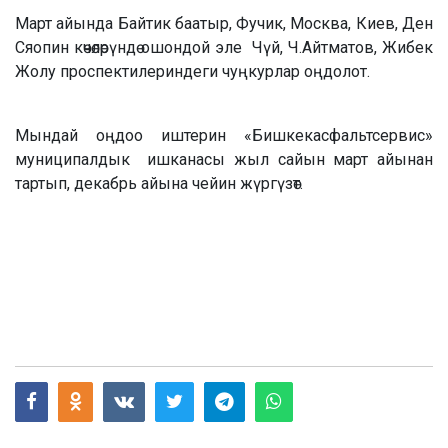
Март айында Байтик баатыр, Фучик, Москва, Киев, Ден
Сяопин көчөлөрүндө ошондой эле Чүй, Ч.Айтматов, Жибек
Жолу проспектилериндеги чуңкурлар оңдолот.
Мындай оңдоо иштерин «Бишкекасфальтсервис»
муниципалдык ишканасы жыл сайын март айынан
тартып, декабрь айына чейин жүргүзөт.