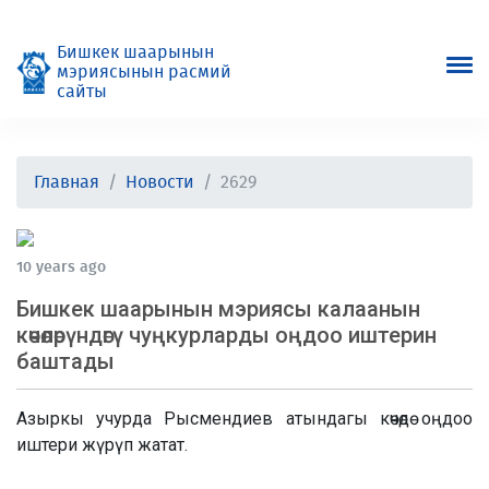
Бишкек шаарынын
мэриясынын расмий
сайты
Главная
Новости
2629
10 years ago
Бишкек шаарынын мэриясы калаанын
көчөлөрүндөгү чуңкурларды оңдоо иштерин
баштады
Азыркы учурда Рысмендиев атындагы көчөдө оңдоо
иштери жүрүп жатат.