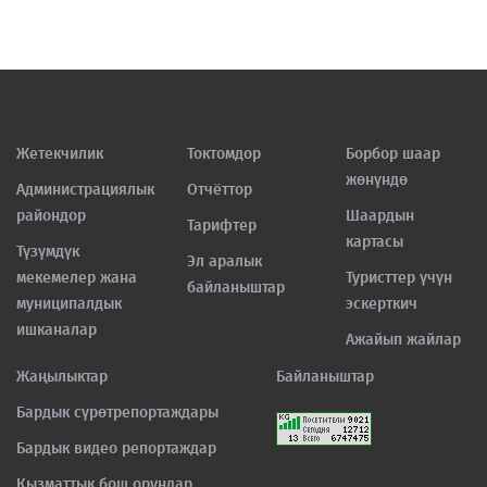
Жетекчилик
Токтомдор
Борбор шаар
жөнүндө
Администрациялык
Отчёттор
райондор
Шаардын
Тарифтер
картасы
Түзүмдүк
Эл аралык
мекемелер жана
Туристтер үчүн
байланыштар
муниципалдык
эскерткич
ишканалар
Ажайып жайлар
Жаңылыктар
Байланыштар
Бардык сүрөтрепортаждары
Бардык видео репортаждар
Кызматтык бош орундар