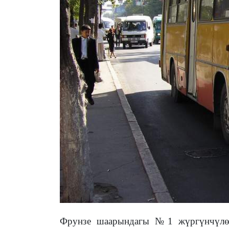
Фрунзе шаарындагы
№
1 жүргүнчүл