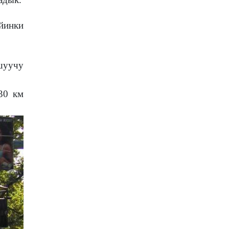
йинки
шуучу
30 км