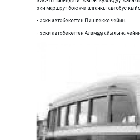
ЗИС-16 тибиндеги жыгач кузовдуу жана бир
эки маршрут боюнча алгачкы автобус к
- эски автобекеттен Пишпекке чейин,
- эски автобекеттен Аламүдүн айылына чейин