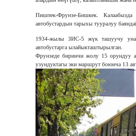
Пишпек-Фрунзе-Бишкек. Калаабызда
автобустардын тарыхы тууралуу баянда
1934-жылы ЗИС-5 жүк ташуучу унаа
автобустарга ылайыкташтырылган.
Фрунзеде биринчи жолу 15 орундуу а
узундуктагы эки маршрут боюнча 13 ав