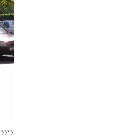
шуучу