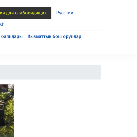
ия для слабовидящих
Русский
ish
 баяндары
Кызматтык бош орундар