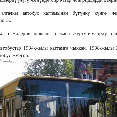
 алгачкы автобус каттамынан бүгүнкү күнгө че
йбыз.
лар модернизацияланган жана жүргүнчүлөрдү та
втобустар 1934-жылы каттамга чыккан. 1938-жылы 
тобус жүргөн.