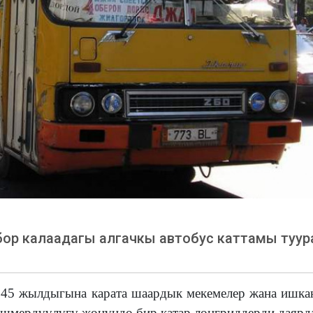
бор калаадагы алгачкы автобус каттамы туур
45 жылдыгына карата шаардык мекемелер жана ишкан
шмердүүлүгү жөнүндө бир катар лонгриддерди даярд