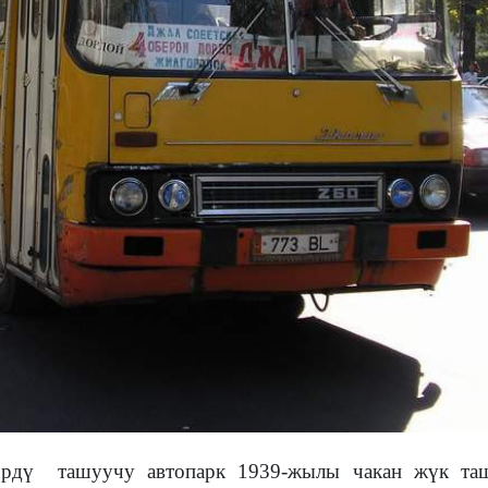
өрдү ташуучу автопарк 1939-жылы чакан жүк та