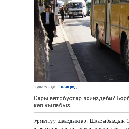
3 years ago
Лонгрид
Сары автобустар эсиңиздеби? Бор
кеп кылабыз
Урматтуу шаардыктар! Шаарыбыздын 1
алардын өнүгүшү, калыптанышы жана и