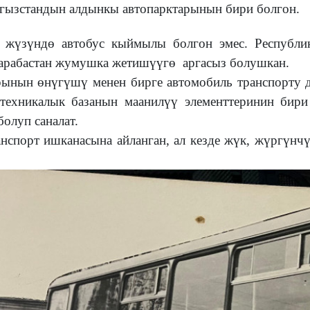
гызстандын алдынкы автопарктарынын бири болгон.
зүндө автобус кыймылы болгон эмес. Республи
карабастан жумушка жетишүүгө аргасыз болушкан.
н өнүгүшү менен бирге автомобиль транспорту д
-техникалык базанын маанилүү элементтеринин бири
олуп саналат.
порт ишканасына айланган, ал
кезде
жүк, жүргүнчү