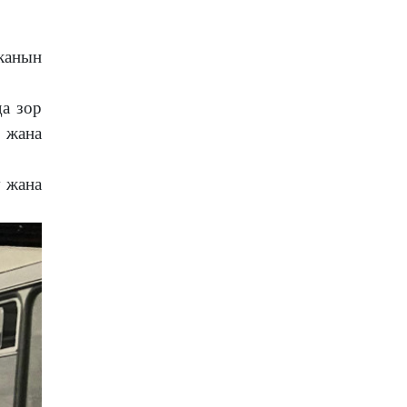
канын
а зор
 жана
 жана