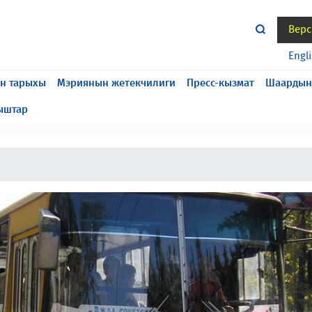
Верс
жасалып жатат, келтирилген ыңгайсыздык үчүн кечирим
Engl
н тарыхы
Мэриянын жетекчилиги
Пресс-кызмат
Шаардын
ыштар