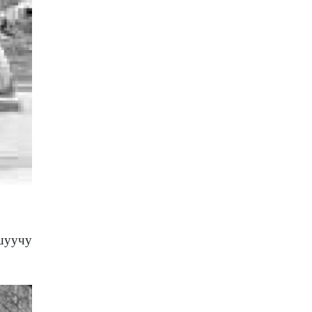
ашуучу