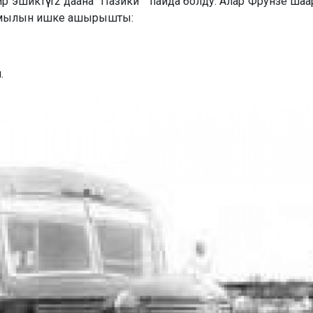
 эшиктүү 12 даана “Пазики” пайда болду. Алар Фрунзе ша
ыймылын ишке ашырышты:
.