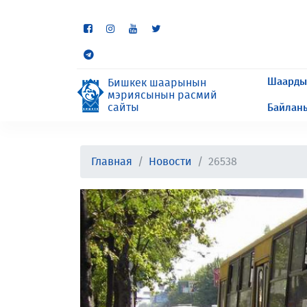
Кээ бир бөлүмдөр учурда 
сурайбыз.
Шаарды
Бишкек шаарынын
мэриясынын расмий
сайты
Байлан
Главная
Новости
26538