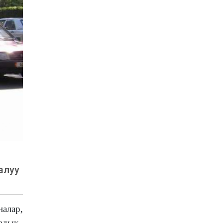
алуу
алар,
адык.