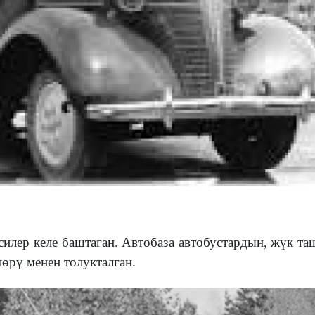
илер келе баштаган.
Автобаза автобустардын, жүк т
өрү менен толукталган.