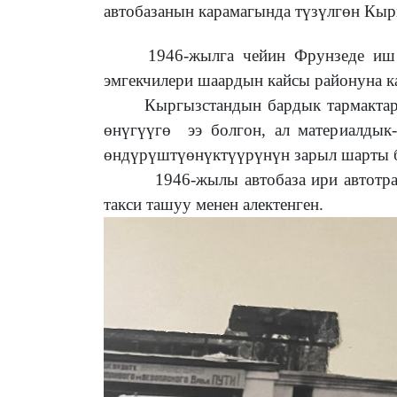
автобазанын
карамагында
түзүлгөн Кыр
1946-жылга чейин Фрунзеде иш жү
эмгекчилери шаардын кайсы районуна 
Кыргызстандын бардык тармактарыны
өнүгүүгө ээ болгон, ал материалдык
өндүрүштүөнүктүүрүнүн зарыл шарты б
1946-жылы автобаза ири автотранс
такси ташуу менен алектенген.