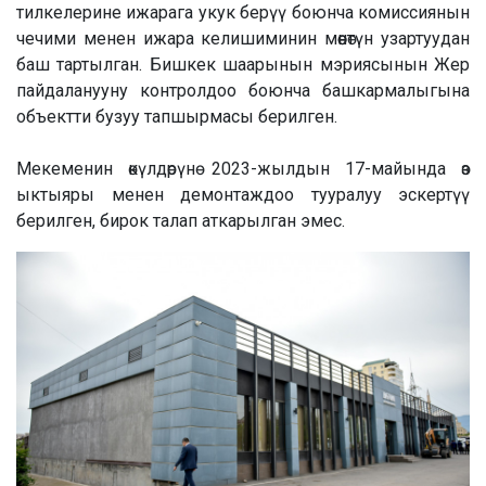
тилкелерине ижарага укук берүү боюнча комиссиянын
чечими менен ижара келишиминин мөөнөтүн узартуудан
баш тартылган. Бишкек шаарынын мэриясынын Жер
пайдаланууну контролдоо боюнча башкармалыгына
объектти бузуу тапшырмасы берилген.
Мекеменин өкүлдөрүнө 2023-жылдын 17-майында өз
ыктыяры менен демонтаждоо тууралуу эскертүү
берилген, бирок талап аткарылган эмес.