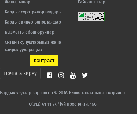
Жаңылыктар
Байланыштар
Бардык сүрөтрепортаждары
Бардык видео репортаждар
Кызматтык бош орундар
Сиздин сунуштарыңыз жана
кайрылууларыңыз
Контраст
Почтага кирүү
Бардык укуктар корголгон © 2018 Бишкек шаарынын мэриясы
0(312) 61-11-77, Чүй проспекти, 166