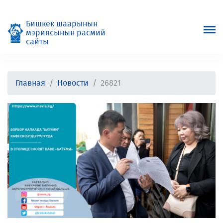
Бишкек шаарынын
мэриясынын расмий
сайты
Главная
Новости
26821