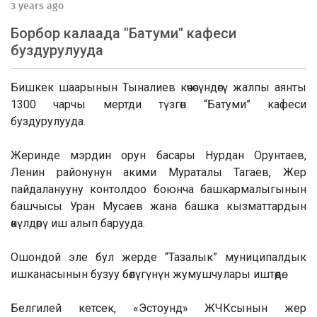
3 years ago
Борбор калаада "Батуми" кафеси
буздурулууда
Бишкек шаарынын Тыналиев көчөсүндөгү жалпы аянты
1300 чарчы мертди түзгөн “Батуми” кафеси
буздурулууда.
Жеринде мэрдин орун басары Нурдан Орунтаев,
Ленин районунун акими Мураталы Тагаев, Жер
пайдаланууну контолдоо боюнча башкармалыгынын
башчысы Уран Мусаев жана башка кызматтардын
өкүлдөрү иш алып барууда.
Ошондой эле бул жерде “Тазалык” муниципалдык
ишканасынын бузуу бөлүгүнүн жумушчулары иштөөдө.
Белгилей кетсек, «Эстоунд» ЖЧКсынын жер