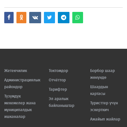
Жетекчилик
Токтомдор
Борбор шаар
жөнүндө
Администрациялык
Отчёттор
райондор
Шаардын
Тарифтер
картасы
Түзүмдүк
Эл аралык
мекемелер жана
Туристтер үчүн
байланыштар
муниципалдык
эскерткич
ишканалар
Ажайып жайлар