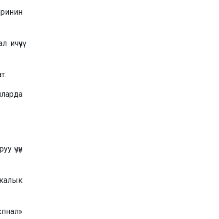
еринин
ичүүчү
т.
йларда
у үчүн
калык
пнал»