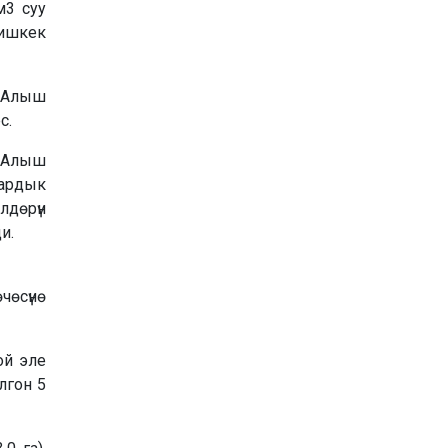
м3 суу
Бишкек
ң-Алыш
с.
ң-Алыш
ардык
лдөрүн
и.
чөсүнө
ой эле
лгон 5