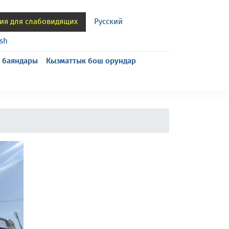
ия для слабовидящих
Русский
ish
 баяндары
Кызматтык бош орундар