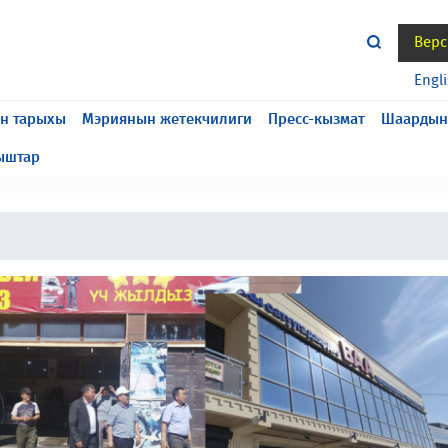
Верс
жасалып жатат, келтирилген ыңгайсыздык үчүн кечирим
Engl
н тарыхы
Мэриянын жетекчилиги
Пресс-кызмат
Шаардын
ыштар