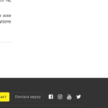
0 га),
н эске
 сууну
раст
Почтага кирүү