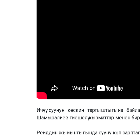
Ичүүчү суунун кескин тартыштыгына ба
Шамыралиев тиешелүү кызматтар менен бирге
Рейддин жыйынтыгында сууну көп сарптаг