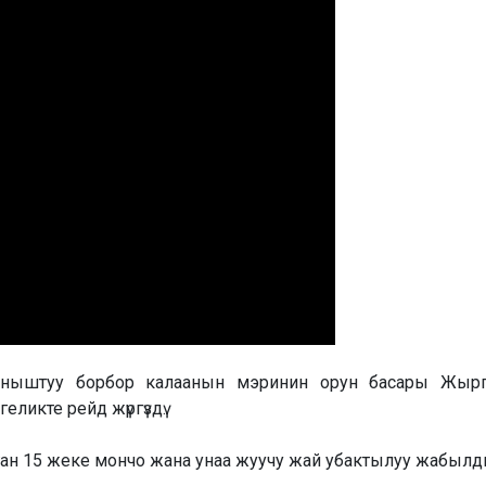
йланыштуу борбор калаанын мэринин орун басары Жыр
ликте рейд жүргүздү.
ан 15 жеке мончо жана унаа жуучу жай убактылуу жабылд