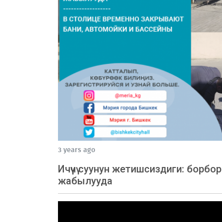
3 years ago
Ичүүчү суунун жетишсиздиги: борб
жабылууда