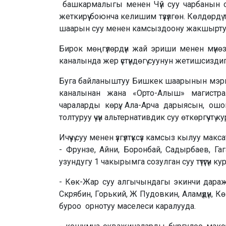
башкармалыгы менен Чүй суу чарбанын орт
жеткирүү боюнча келишим түзүлгөн. Көлдөрд
шаарын суу менен камсыздоону жакшыртуу
Бирок мөңгүлөрдүн жай эриши менен мүн
каналында жер үстүндөгү суунун жетишсиздиг
Буга байланыштуу Бишкек шаарынын мэр
каналынан жана «Орто-Алыш» магистр
чараларды көрүү, Ала-Арча дарыясын, ош
толтуруу үчүн альтернативдик суу өткөргүчтү 
Ичүүчү суу менен үзгүлтүксүз камсыз кылуу макс
- Фрунзе, Айни, Боронбай, Садырбаев, Га
узундугу 1 чакырымга созулган суу түтүгүн ку
- Көк-Жар суу алгычындагы экинчи даража
Скрябин, Горький, Ж Пудовкин, Аламүдүн, 
буроо орнотуу маселеси каралууда.