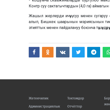
- кошумча скважиналарды бургулоо максаты
Контр суу сактагычтардын (4,0 га) аймагын кең
Жашыл жерлерди ичүүчү суу менен сугару
алып, Бишкек шаарынын мэриясынын тиешелү
этияттык менен пайдалануу боюнча түшүндүрүү иш
Жетекчилик
Токтомдор
Бор
жө
Администрациялык
Отчёттор