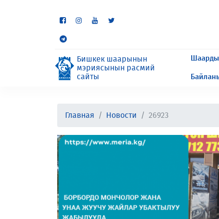
Кээ бир бөлүмдөр учурда 
сурайбыз.
Шаарды
Бишкек шаарынын
мэриясынын расмий
сайты
Байлан
Главная
Новости
26923