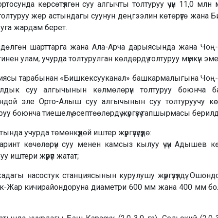
осунда көрсөтүлгөн суу алгычты толтуруу үчүн 11,0 млн 
ү толтуруу жер астындагы суунун деңгээлин көтөрүүгө жана 
га жардам берет.
өздөлгөн шарттарга жана Ала-Арча дарыясында жана Чо
инен улам, учурда толтурулган көлдөрдү толтуруу мүмкүн эме
иясы тарабынан «Бишкексууканал» башкармалыгына Чо
алдык суу алгычынын көлмөлөрүн толтуруу боюнча б
ондой эле Орто-Алыш суу алгычынын суу толтуруучу кө
куруу боюнча тиешелүү эсептөөлөрдү жүргүзүү тапшырмасы берилд
атында учурда төмөнкүдөй иштер жүргүзүлүүдө:
гаринт көчөлөрүн суу менен камсыз кылуу үчүн Адышев кө
руу иштери жүрүп жатат;
дагы насостук станциясынын курулушу жүргүзүлдү. Ошонд
Көк-Жар кичирайондоруна диаметри 600 мм жана 400 мм бо