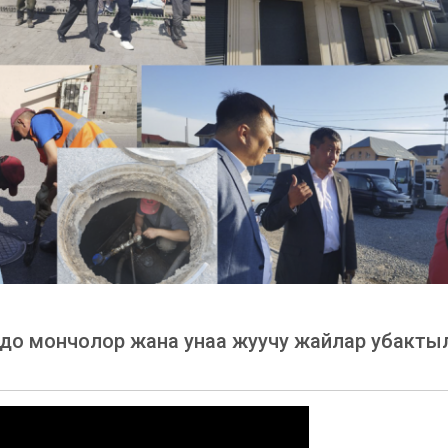
ордо мончолор жана унаа жуучу жайлар убакты