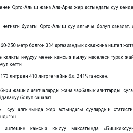
у менен Орто-Алыш жана Ала-Арча жер астындагы суу кенд
егизги булагы Орто-Алыш суу алгычы болуп саналат, ал 
60-250 метр болгон 334 артезиандык скважина иштеп жата
калкты ичүүчү суу менен камсыз кылуу маселеси турак жа
чуп кетти.
170 литрден 410 литрге чейин б.а 241%га өскөн.
ин бири жашыл аянтчаларды жана чарбалык аянттарды сугару
йдалануу болуп саналат.
ш» суу алгычында жер астындагы суулардын статисти
ндөгөн.
уу иштешин камсыз кылуу максатында «Бишкексуук