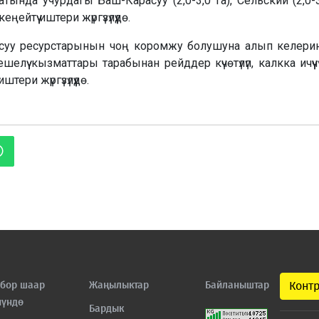
нда учурдагы Баш-Карасуу (2,0-3,0 га), Сельский (2,0-3,
ейтүү иштери жүргүзүлүүдө.
у суу ресурстарынын чоң коромжу болушуна алып келери
ү кызматтары тарабынан рейддер күчөтүлүп, калкка ичүүчү
тери жүргүзүлүүдө.
бор шаар
Жаңылыктар
Байланыштар
Конт
нүндө
Бардык