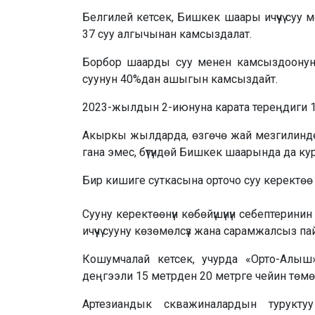
Белгилей кетсек, Бишкек шаары ичүүчү су
37 суу алгычынан камсыздалат.
Борбор шаарды суу менен камсыздоонун н
суунун 40%дан ашыгын камсыздайт.
2023-жылдын 2-июнуна карата тереңдиги 1
Акыркы жылдарда, өзгөчө жай мезгилинде 
гана эмес, бүтүндөй Бишкек шаарында да кур
Бир кишиге суткасына орточо суу керектөө 
Сууну керектөөнүн көбөйүшүнүн себептерин
ичүүчү сууну көзөмөлсүз жана сарамжалсыз па
Кошумчалай кетсек, учурда «Орто-Алы
деңгээли 15 метрден 20 метрге чейин төмө
Артезиандык скважиналардын турукт