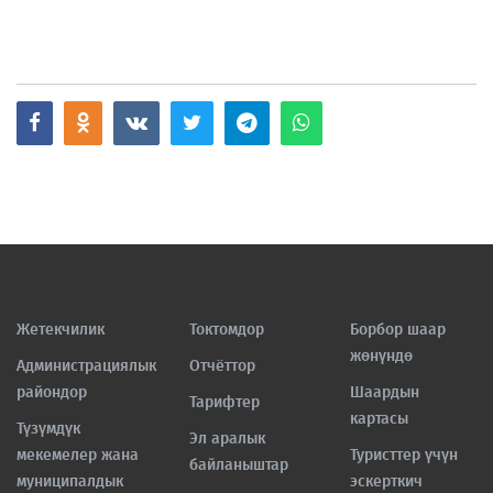
Жетекчилик
Токтомдор
Борбор шаар
жөнүндө
Администрациялык
Отчёттор
райондор
Шаардын
Тарифтер
картасы
Түзүмдүк
Эл аралык
мекемелер жана
Туристтер үчүн
байланыштар
муниципалдык
эскерткич