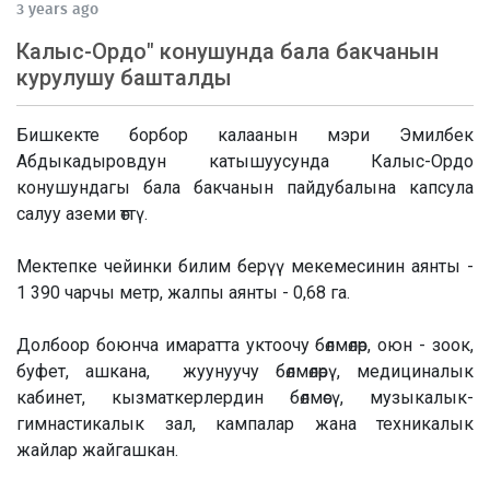
3 years ago
Калыс-Ордо" конушунда бала бакчанын
курулушу башталды
Бишкекте борбор калаанын мэри Эмилбек
Абдыкадыровдун катышуусунда Калыс-Ордо
конушундагы бала бакчанын пайдубалына капсула
салуу аземи өттү.
Мектепке чейинки билим берүү мекемесинин аянты -
1 390 чарчы метр, жалпы аянты - 0,68 га.
Долбоор боюнча имаратта уктоочу бөлмөлөр, оюн - зоок,
буфет, ашкана, жуунуучу бөлмөлөрү, медициналык
кабинет, кызматкерлердин бөлмөсү, музыкалык-
гимнастикалык зал, кампалар жана техникалык
жайлар жайгашкан.