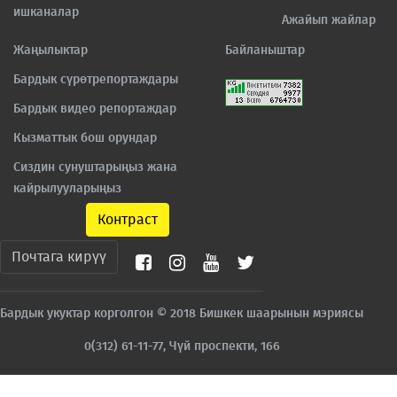
ишканалар
Ажайып жайлар
Жаңылыктар
Байланыштар
Бардык сүрөтрепортаждары
Бардык видео репортаждар
Кызматтык бош орундар
Сиздин сунуштарыңыз жана
кайрылууларыңыз
Контраст
Почтага кирүү
Бардык укуктар корголгон © 2018 Бишкек шаарынын мэриясы
0(312) 61-11-77, Чүй проспекти, 166