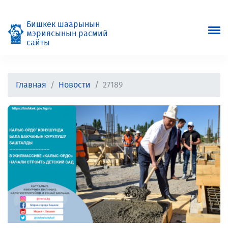
Бишкек шаарынын
мэриясынын расмий
сайты
Главная
Новости
27189