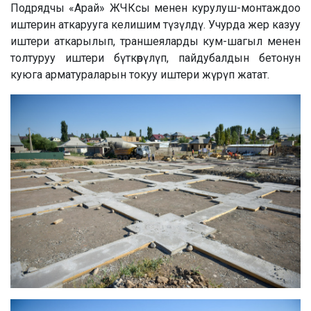
Подрядчы «Арай» ЖЧКсы менен курулуш-монтаждоо
иштерин аткарууга келишим түзүлдү. Учурда жер казуу
иштери аткарылып, траншеяларды кум-шагыл менен
толтуруу иштери бүткөрүлүп, пайдубалдын бетонун
куюга арматураларын токуу иштери жүрүп жатат.