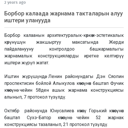
2 years ago
Борбор калаада жарнама такталарын алуу
иштери уланууда
Борбор калаанын архитектуралык-көркөм-эстетикалык
көрүнүшүн жакшыртуу максатында Жерди
пайдаланууну контролдоо башкармалыгы
жарнамалык конструкцияларды иретке келтирүү
иштери жүрүп жатат.
Иштин жүрүшүндө, Ленин районундагы Дэн Сяопин
проспектисин бойлой Алыкулов көчөсүнөн баштап Фучик
көчөсүнө чейин 58ден ашык жарнама конструкциясы
алынып, 7 протокол түзүлдү.
Октябр районунда Юнусалиев көчөсү Горький көчөсүнөн
баштап Сухэ-Батор көчөсүнө чейин 52 жарнак
конструкциясы тазаланып, 21 протокол түзүлдү.