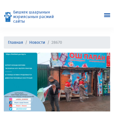
Бишкек шаарынын
мэриясынын расмий
сайты
Главная
Новости
28670