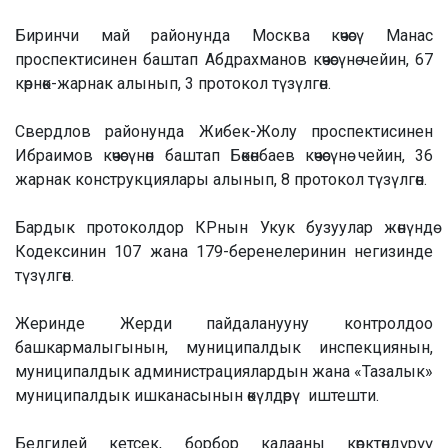
Биринчи май районунда Москва көчөсү Манас
проспектисинен баштап Абдрахманов көчөсүнө чейин, 67
көрнөк-жарнак алынып, 3 протокол түзүлгөн.
Свердлов районунда Жибек-Жолу проспектисинен
Ибраимов көчөсүнөн баштап Бөкөнбаев көчөсүнө чейин, 36
жарнак конструкциялары алынып, 8 протокол түзүлгөн.
Бардык протоколдор КРнын Укук бузуулар жөнүндө
Кодексинин 107 жана 179-беренелеринин негизинде
түзүлгөн.
Жеринде Жерди пайдаланууну контролдоо
башкармалыгынын, муниципалдык инспекциянын,
муниципалдык администрациялардын жана «Тазалык»
муниципалдык ишканасынын өкүлдөрү иштешти.
Белгилей кетсек, борбор калааны көрктөндүрүү