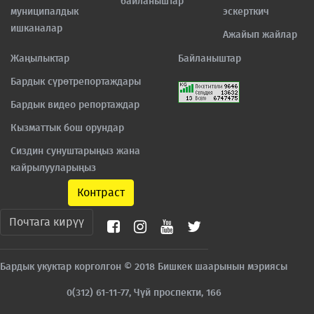
байланыштар
муниципалдык
эскерткич
ишканалар
Ажайып жайлар
Жаңылыктар
Байланыштар
Бардык сүрөтрепортаждары
Бардык видео репортаждар
Кызматтык бош орундар
Сиздин сунуштарыңыз жана
кайрылууларыңыз
Контраст
Почтага кирүү
Бардык укуктар корголгон © 2018 Бишкек шаарынын мэриясы
0(312) 61-11-77, Чүй проспекти, 166