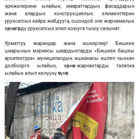
эрежелерине ылайык, имараттардын фасаддарын
жана алардын конструкциялык элементтерин
уруксатсыз кайра жабдууга, ошондой эле жарнамалык
көрнөктөрдү уруксатсыз илип коюуга тыюу салынат.
Урматтуу жарандар жана ишкерлер! Бишкек
шаарынын мэриясы шаардыктарды «Бишкек башкы
архитектура» муниципалдык ишканасы иштеп чыккан
долбоорго ылайык, көрнөк-жарнактарды талапка
ылайык алып келүүнү өтүнөт.