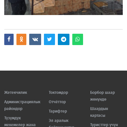
Жетекчилик
Токтомдор
Борбор шаар
жөнүндө
Администрациялык
Отчёттор
райондор
Шаардын
Тарифтер
картасы
Түзүмдүк
Эл аралык
мекемелер жана
Туристтер үчүн