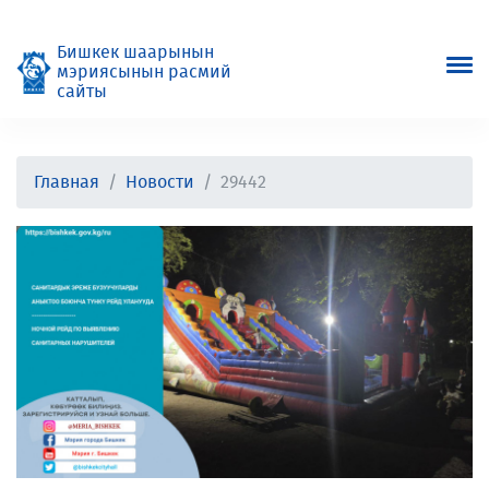
Бишкек шаарынын
мэриясынын расмий
сайты
Главная
Новости
29442