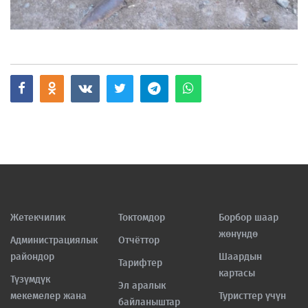
Жетекчилик
Токтомдор
Борбор шаар
жөнүндө
Администрациялык
Отчёттор
райондор
Шаардын
Тарифтер
картасы
Түзүмдүк
Эл аралык
мекемелер жана
Туристтер үчүн
байланыштар