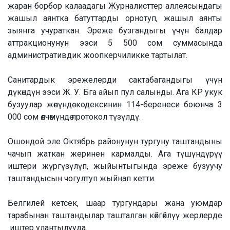
жаран борбор калаадагы Журналисттер аллеясындагы
жашыл аянтка батуттарды орнотуп, жашыл аянты
зыянга учураткан. Эреже бузгандыгы үчүн балдар
аттракционунун ээси 5 500 сом суммасында
административдик жоопкерчиликке тартылат.
Санитардык эрежелерди сактабагандыгы үчүн
дүкөндүн ээси Ж. У. Бга айып пул салынды. Ага КР укук
бузуулар жөнүндө кодексинин 114-беренеси боюнча 3
000 сом өлчөмүндө протокол түзүлдү.
Ошондой эле Октябрь районунун тургуну таштандыны
чачып жаткан жеринен кармалды. Ага түшүндүрүү
иштери жүргүзүлүп, жыйынтыгында эреже бузуучу
таштандысын чогултуп жыйнап кетти.
Белгилей кетсек, шаар тургундары жана уюмдар
тарабынан таштандылар ташталган көйгөйлүү жерлерде
иштер улантылууда.