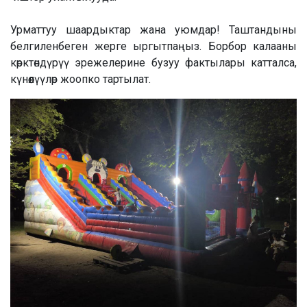
Урматтуу шаардыктар жана уюмдар! Таштандыны
белгиленбеген жерге ыргытпаңыз. Борбор калааны
көрктөндүрүү эрежелерине бузуу фактылары катталса,
күнөөлүүлөр жоопко тартылат.