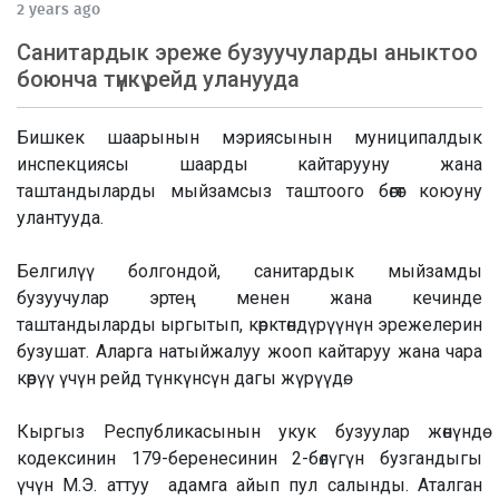
2 years ago
Санитардык эреже бузуучуларды аныктоо
боюнча түнкү рейд уланууда
Бишкек шаарынын мэриясынын муниципалдык
инспекциясы шаарды кайтарууну жана
таштандыларды мыйзамсыз таштоого бөгөт коюуну
улантууда.
Белгилүү болгондой, санитардык мыйзамды
бузуучулар эртең менен жана кечинде
таштандыларды ыргытып, көрктөндүрүүнүн эрежелерин
бузушат. Аларга натыйжалуу жооп кайтаруу жана чара
көрүү үчүн рейд түнкүнсүн дагы жүрүүдө.
Кыргыз Республикасынын укук бузуулар жөнүндө
кодексинин 179-беренесинин 2-бөлүгүн бузгандыгы
үчүн М.Э. аттуу адамга айып пул салынды. Аталган