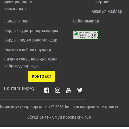
муниципалдык
эскерткич
ишканалар
Ажайып жайлар
Жаңылыктар
Байланыштар
Бардык сүрөтрепортаждары
Бардык видео репортаждар
Кызматтык бош орундар
Сиздин сунуштарыңыз жана
кайрылууларыңыз
Контраст
Почтага кирүү
Бардык укуктар корголгон © 2018 Бишкек шаарынын мэриясы
0(312) 61-11-77, Чүй проспекти, 166