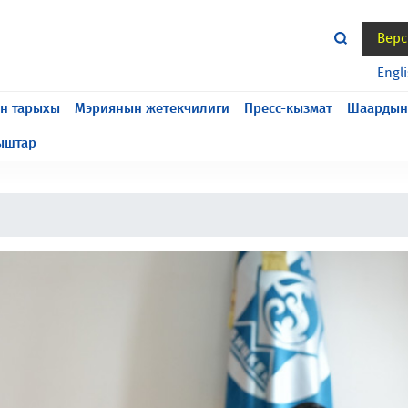
Верс
жасалып жатат, келтирилген ыңгайсыздык үчүн кечирим
Engl
н тарыхы
Мэриянын жетекчилиги
Пресс-кызмат
Шаардын
ыштар