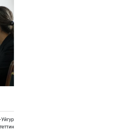
Уйгур
еттин