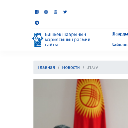
Кээ бир бөлүмдөр учурда 
сурайбыз.
Шаарды
Бишкек шаарынын
мэриясынын расмий
сайты
Байлан
Главная
Новости
31739