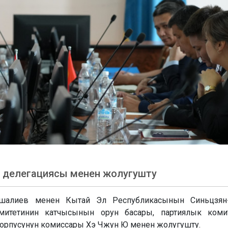
 делегациясы менен жолугушту
алиев менен Кытай Эл Республикасынын Синьцзян-
митетинин катчысынын орун басары, партиялык комит
корпусунун комиссары Хэ Чжун Ю менен жолугушту.