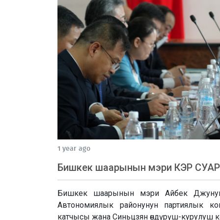
1 year ago
Бишкек шаарынын мэри КЭР СУАР
Бишкек шаарынын мэри Айбек Джунуш
Автономиялык районунун партиялык ко
катчысы жана Синьцзян өндүрүш-курулуш 