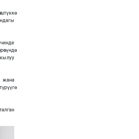
штүккө
ундагы
ичинде
өсүндө
кылуу
ү жана
үрүүгө
талган