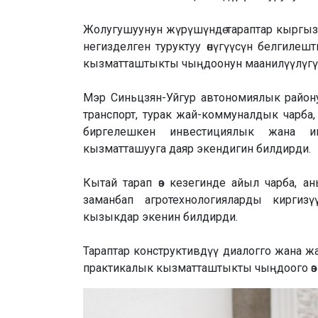
Жолугушуунун жүрүшүндө тараптар кыргыз-кы
негизделген туруктуу өнүгүүсүн белгилешт
кызматташтыкты чыңдоонун маанилүүлүгүнө өз
Мэр Синьцзян-Уйгур автономиялык району
транспорт, турак жай-коммуналдык чарба, ш
биргелешкен инвестициялык жана и
кызматташууга даяр экендигин билдирди.
Кытай тарап өз кезегинде айыл чарба, а
заманбап агротехнологияларды киргизү
кызыкдар экенин билдирди.
Тараптар конструктивдүү диалогго жана жа
практикалык кызматташтыкты чыңдоого өз