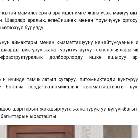
тай мамилелери өз ара ишенимге жана узак мөөнөттүү өнөктө
и. Шаарлар аралык, өзгөчө Бишкек менен Үрүмчүнүн ортос
гөчө көңүл бурулду.
нун аймактары менен кызматташууну кеңейтүүгө, анын 
аарды өнүктүрүү жана туруктуу өнүгүү технологиялары чөйр
нфраструктуралык долбоорлорду ишке ашыруу ар
нын ичинде тамчылатып сугаруу, питомниктерди өнүктүрү
ү боюнча соода-экономикалык кызматташтыкты өнүкт
шоо шарттарын жакшыртууга жана туруктуу өнүгүүгө багыт
 багыттарын ырасташты.