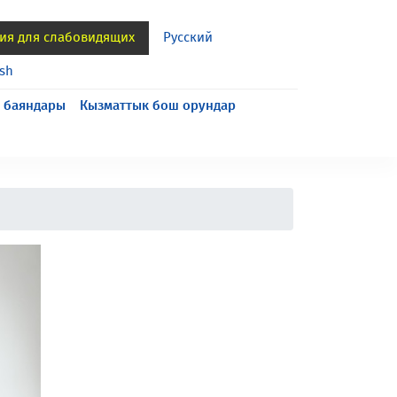
ия для слабовидящих
Русский
ish
 баяндары
Кызматтык бош орундар