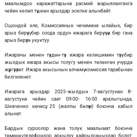
маалымдоо каражаттарына расмий жарыяланганга
чейин келип түшкөн арыздар эсепке алынбайт.
Ошондой эле, Комиссиянын чечимине ылайык, бир
арыз берүүчү бир соода ордун ижарага берүү үчүн бир гана
арыз берүүгө укуктуу.
Ижарачы менен түздөн-түз ижара келишимин түзүү бир
жылдык ижара акысы толугу менен төлөнгөн учурда
жүргүзүлөт. Ижара акысынын өлчөмү комиссия тарабынан
белгиленет.
Ижарага арыздар 2025-жылдын 7-августунан 8-
августуна чейин саат 09:00- 16:00 аралыгында,
Шевченко көчөсү, 25 (жалпы бөлүм) боюнча кабыл
алынат.
Бардык суроолор жана толук маалымат боюнча
төмөнкү телефондор аркылуу кайрылсаңыздар болот: