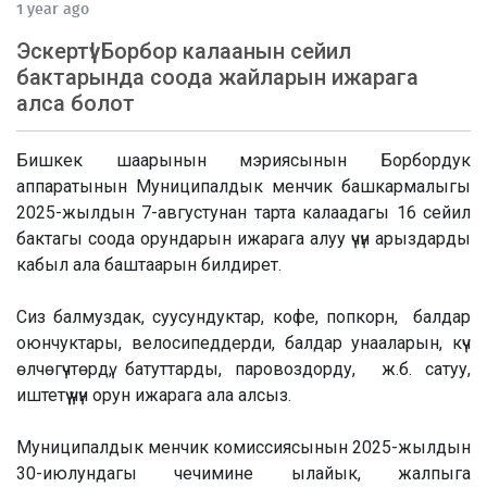
1 year ago
Эскертүү! Борбор калаанын сейил
бактарында соода жайларын ижарага
алса болот
Бишкек шаарынын мэриясынын Борбордук
аппаратынын Муниципалдык менчик башкармалыгы
2025-жылдын 7-августунан тарта калаадагы 16 сейил
бактагы соода орундарын ижарага алуу үчүн арыздарды
кабыл ала баштаарын билдирет.
Сиз балмуздак, суусундуктар, кофе, попкорн, балдар
оюнчуктары, велосипеддерди, балдар унааларын, күч
өлчөгүчтөрдү, батуттарды, паровоздорду, ж.б. сатуу,
иштетүү үчүн орун ижарага ала алсыз.
Муниципалдык менчик комиссиясынын 2025-жылдын
30-июлундагы чечимине ылайык, жалпыга