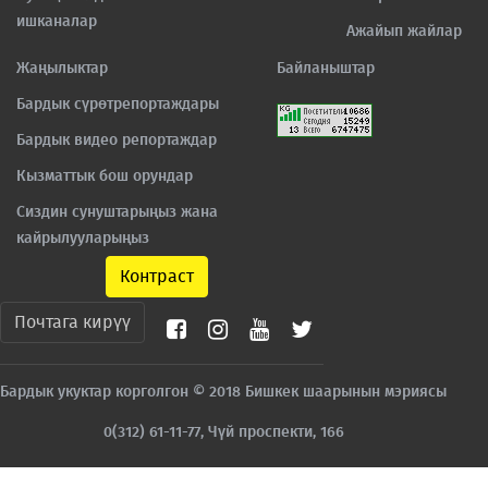
ишканалар
Ажайып жайлар
Жаңылыктар
Байланыштар
Бардык сүрөтрепортаждары
Бардык видео репортаждар
Кызматтык бош орундар
Сиздин сунуштарыңыз жана
кайрылууларыңыз
Контраст
Почтага кирүү
Бардык укуктар корголгон © 2018 Бишкек шаарынын мэриясы
0(312) 61-11-77, Чүй проспекти, 166