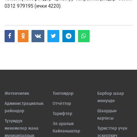
0312 979195 (ички 4220).
Жетекчилик
Токтомдор
Борбор шаар
жөнүндө
Администрациялык
Отчёттор
райондор
Шаардын
Тарифтер
картасы
Түзүмдүк
Эл аралык
мекемелер жана
Туристтер үчүн
байланыштар
муниципалдык
эскерткич