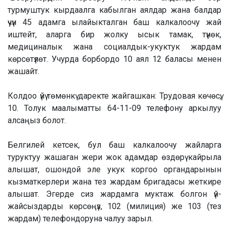
турмуштук кырдаалга кабылган аялдар жана балдар
үчүн 45 адамга ылайыкталган баш калкалоочу жай
иштейт, аларга бир жолку ысык тамак, түнөк,
медициналык жана социалдык-укуктук жардам
көрсөтүлөт. Учурда борбордо 10 аял 12 баласы менен
жашайт.
Колдоо үйү төмөнкү даректе жайгашкан: Трудовая көчөсү,
10. Толук маалыматты 64-11-09 телефону аркылуу
алсаңыз болот.
Белгилей кетсек, бул баш калкалоочу жайларга
туруктуу жашаган жери жок адамдар өздөрү кайрыла
алышат, ошондой эле укук коргоо органдарынын
кызматкерлери жана тез жардам бригадасы жеткире
алышат. Эгерде сиз жардамга муктаж болгон үй-
жайсыздарды көрсөңүз, 102 (милиция) же 103 (тез
жардам) телефондоруна чалуу зарыл.