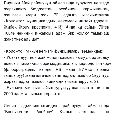
Биринчи Май районунун аймагында туруктуу негизде
жергиликтүү бюджеттин эсебинен каржыланган,
жашаган жери жок 70 адамга ылайыкталган
«Коломто» муниципалдык мекемеси иштейт (дареги:
Жибек Жолу проспекти, 413). Анда күн сайын 70тен
100гө чейинки үй-жайсыз адам бир жолку тамак-аш
жана түнөк алышат.
«Коломто» МУнун негизги функциялары төмөнкүлөр:
- Убактылуу түнөк жай менен камсыз кылуу, бир жолку
акысыз тамак-аш берүү, медициналык кароодон өткөрүү
(флюорография, канды РВ жана ВИЧке анализ
тапшыруу) жана алгачкы санитардык тазалоо (жуунтуу,
жарааттарды тазалоо, кийимди алмаштыруу ж.б.);
- Бул мекеме жыл сайын туруктуу жашаган жери жок
2000 адамга кызмат көрсөтөт.
Ленин административдик районунун аймагында
"Боорукердик борбору" КФнын алдында оор