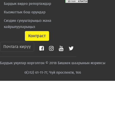
Бардык видео репортаждар
Кызматтык бош орундар
Сиздин сунуштарыңыз жана
кайрылууларыңыз
Контраст
Почтага кирүү
Бардык укуктар корголгон © 2018 Бишкек шаарынын мэриясы
0(312) 61-11-77, Чүй проспекти, 166