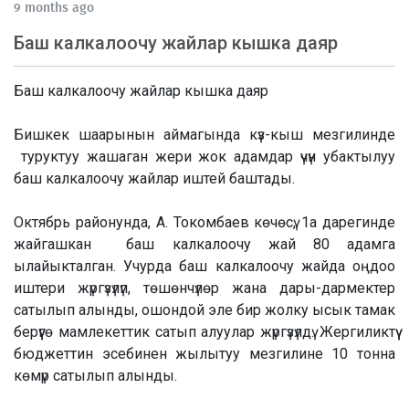
9 months ago
Баш калкалоочу жайлар кышка даяр
Баш калкалоочу жайлар кышка даяр
Бишкек шаарынын аймагында күз-кыш мезгилинде
туруктуу жашаган жери жок адамдар үчүн убактылуу
баш калкалоочу жайлар иштей баштады.
Октябрь районунда, А. Токомбаев көчөсү, 1а дарегинде
жайгашкан баш калкалоочу жай 80 адамга
ылайыкталган. Учурда баш калкалоочу жайда оңдоо
иштери жүргүзүлүп, төшөнчүлөр жана дары-дармектер
сатылып алынды, ошондой эле бир жолку ысык тамак
берүүгө мамлекеттик сатып алуулар жүргүзүлдү. Жергиликтүү
бюджеттин эсебинен жылытуу мезгилине 10 тонна
көмүр сатылып алынды.