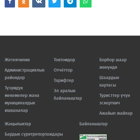
Жетекчилик
Токтомдор
Борбор шаар
жөнүндө
Администрациялык
Отчёттор
райондор
Шаардын
Тарифтер
картасы
Түзүмдүк
Эл аралык
мекемелер жана
Туристтер үчүн
байланыштар
муниципалдык
эскерткич
ишканалар
Ажайып жайлар
Жаңылыктар
Байланыштар
Бардык сүрөтрепортаждары