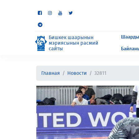
Кээ бир бөлүмдөр учурда 
сурайбыз.
Шаарды
Бишкек шаарынын
мэриясынын расмий
сайты
Байлан
Главная
Новости
32811