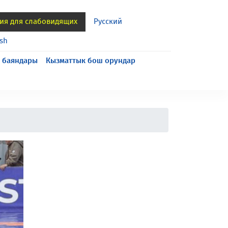
ия для слабовидящих
Русский
ish
 баяндары
Кызматтык бош орундар