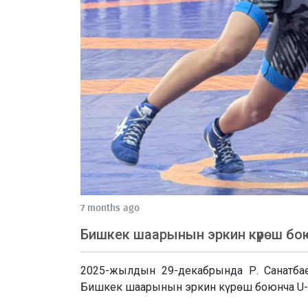
7 months ago
Бишкек шаарынын эркин күрөш бо
2025-жылдын 29-декабрында Р. Санатба
Бишкек шаарынын эркин күрөш боюнча U-17