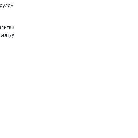
рүлдү.
лигин
йылтуу