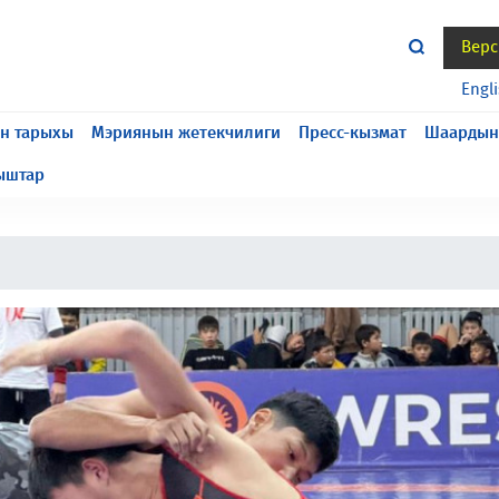
Верс
жасалып жатат, келтирилген ыңгайсыздык үчүн кечирим
Engl
н тарыхы
Мэриянын жетекчилиги
Пресс-кызмат
Шаардын
ыштар