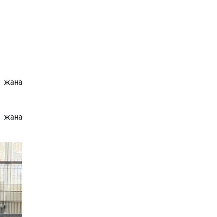
 жана
 жана