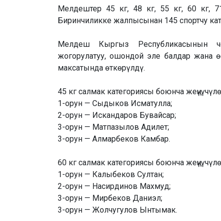
Мелдештер 45 кг, 48 кг, 55 кг, 60 кг, 
Биринчиликке жалпысынан 145 спортчу ка
Мелдеш Кыргыз Республикасынын че
жогорулатуу, ошондой эле балдар жана 
максатында өткөрүлдү.
45 кг салмак категориясы боюнча жеңүүчүлө
1-орун — Сыдыков Исматулла;
2-орун — Искандаров Бувайсар;
3-орун — Матпазылов Адилет;
3-орун — Алмарбеков Камбар.
60 кг салмак категориясы боюнча жеңүүчүлө
1-орун — Калыбеков Султан;
2-орун — Насирдинов Махмуд;
3-орун — Мирбеков Даниэл;
3-орун — Жолчугулов Ынтымак.