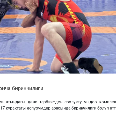
юнча биринчилиги
ев атындагы дене тарбия–ден соолукту чыңдоо компле
 курактагы өспүрүмдөр арасында биринчилиги болуп өтт