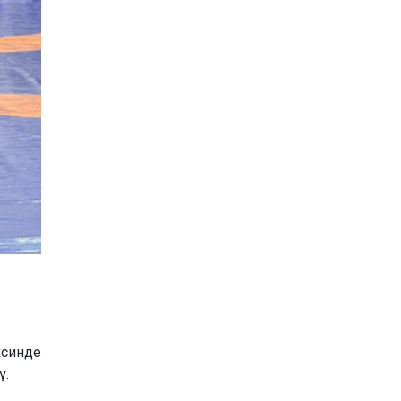
ксинде
ү.