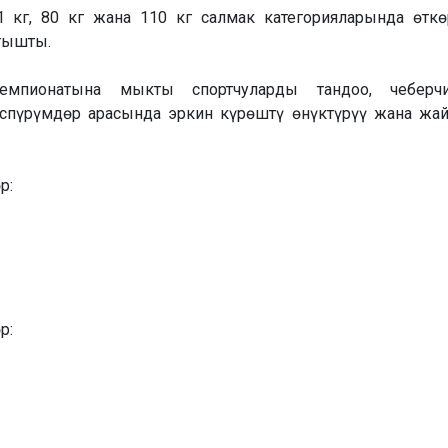
71 кг, 80 кг жана 110 кг салмак категорияларында өткө
тышты.
мпионатына мыкты спортчуларды тандоо, чеберчи
өспүрүмдөр арасында эркин күрөштү өнүктүрүү жана жа
р:
р: