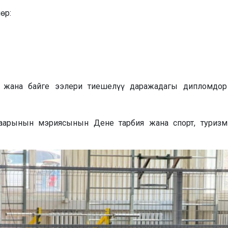
өр:
жана байге ээлери тиешелүү даражадагы дипломдор
аарынын мэриясынын Дене тарбия жана спорт, туризм