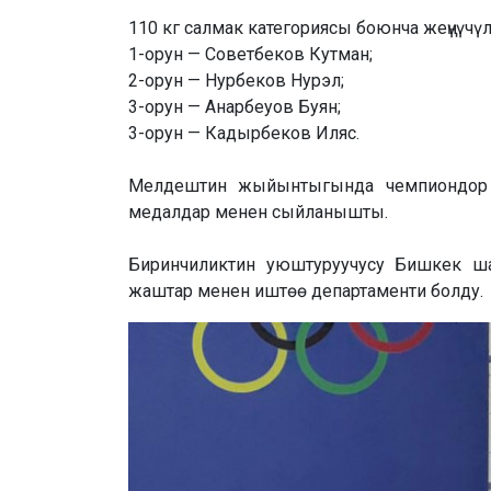
110 кг салмак категориясы боюнча жеңүүчүл
1-орун — Советбеков Кутман;
2-орун — Нурбеков Нурэл;
3-орун — Анарбеуов Буян;
3-орун — Кадырбеков Иляс.
Мелдештин жыйынтыгында чемпиондор 
медалдар менен сыйланышты.
Биринчиликтин уюштуруучусу Бишкек ш
жаштар менен иштөө департаменти болду.