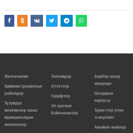
Жетекчилик
Токтомдор
Борбор шаар
жөнүндө
Администрациялык
Отчёттор
райондор
Шаардын
Тарифтер
картасы
Түзүмдүк
Эл аралык
мекемелер жана
Туристтер үчүн
байланыштар
муниципалдык
эскерткич
ишканалар
Ажайып жайлар