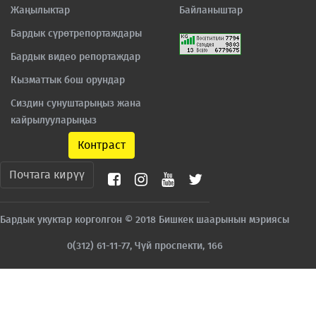
Жаңылыктар
Байланыштар
Бардык сүрөтрепортаждары
Бардык видео репортаждар
Кызматтык бош орундар
Сиздин сунуштарыңыз жана
кайрылууларыңыз
Контраст
Почтага кирүү
Бардык укуктар корголгон © 2018 Бишкек шаарынын мэриясы
0(312) 61-11-77, Чүй проспекти, 166