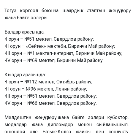
Тогуз коргоол боюнча шаардык этаптын жеңүүчүлөрү
жана байге ээлери:
Балдар арасында:
•I орун – №51 мектеп, Свердлов району;
•II орун – «Сейтек» мектеби, Биринчи Май району;
•III орун – №1 мектеп-интернат, Биринчи Май району;
•IV орун – №69 мектеп, Биринчи Май району.
Кыздар арасында:
•I орун – №112 мектеп, Октябрь району;
•II орун – №96 мектеп, Ленин району;
•III орун – №51 мектеп, Свердлов району;
•IV орун – №66 мектеп, Свердлов району.
Мелдештин жеңүүчүлөрү жана байге ээлери кубоктор,
медалдар жана дипломдор менен сыйланышып,
ошондой эле Ысык-Көлгө жайкы ден соолукту