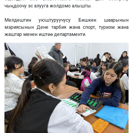
чыңдоочу эс алууга жолдомо алышты.
Мелдештин уюштуруучусу Бишкек шаарынын
мэриясынын Дене тарбия жана спорт, туризм жана
жаштар менен иштөө департаменти.