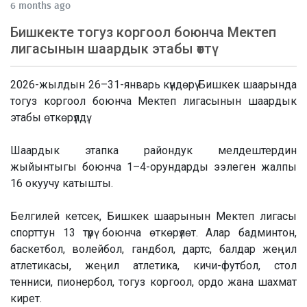
6 months ago
Бишкекте тогуз коргоол боюнча Мектеп
лигасынын шаардык этабы өттү
2026-жылдын 26–31-январь күндөрү Бишкек шаарында
тогуз коргоол боюнча Мектеп лигасынын шаардык
этабы өткөрүлдү.
Шаардык этапка райондук мелдештердин
жыйынтыгы боюнча 1–4-орундарды ээлеген жалпы
16 окуучу катышты.
Белгилей кетсек, Бишкек шаарынын Мектеп лигасы
спорттун 13 түрү боюнча өткөрүлөт. Алар бадминтон,
баскетбол, волейбол, гандбол, дартс, балдар жеңил
атлетикасы, жеңил атлетика, кичи-футбол, стол
тенниси, пионербол, тогуз коргоол, ордо жана шахмат
кирет.