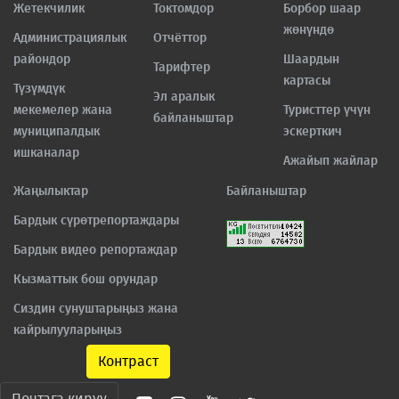
Жетекчилик
Токтомдор
Борбор шаар
жөнүндө
Администрациялык
Отчёттор
райондор
Шаардын
Тарифтер
картасы
Түзүмдүк
Эл аралык
мекемелер жана
Туристтер үчүн
байланыштар
муниципалдык
эскерткич
ишканалар
Ажайып жайлар
Жаңылыктар
Байланыштар
Бардык сүрөтрепортаждары
Бардык видео репортаждар
Кызматтык бош орундар
Сиздин сунуштарыңыз жана
кайрылууларыңыз
Контраст