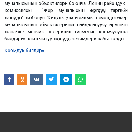
мунапысынын объектилери боюнча Ленин райондук
комиссиясы “Жер мунапысын жүргүзүүнүн тартиби
жөнүндө” жобонун 15-пунктуна ылайык, төмөндөгү жер
мунапысынын объектилеринин пайдалануучуларынын
жана/же менчик ээлеринин тизмесин коомчулукка
билдирүүгө алып чыгуу жөнүндө чечимдери кабыл алды.
Коомдук билдирүү