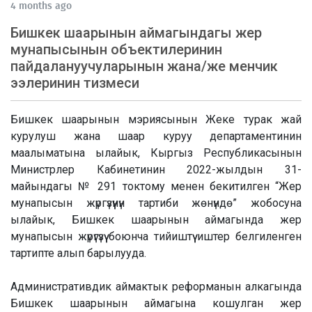
4 months ago
Бишкек шаарынын аймагындагы жер
мунапысынын объектилеринин
пайдалануучуларынын жана/же менчик
ээлеринин тизмеси
Бишкек шаарынын мэриясынын Жеке турак жай
курулуш жана шаар куруу департаментинин
маалыматына ылайык, Кыргыз Республикасынын
Министрлер Кабинетинин 2022-жылдын 31-
майындагы № 291 токтому менен бекитилген “Жер
мунапысын жүргүзүүнүн тартиби жөнүндө” жобосуна
ылайык, Бишкек шаарынын аймагында жер
мунапысын жүрүгүзүү боюнча тийиштүү иштер белгиленген
тартипте алып барылууда.
Административдик аймактык реформанын алкагында
Бишкек шаарынын аймагына кошулган жер