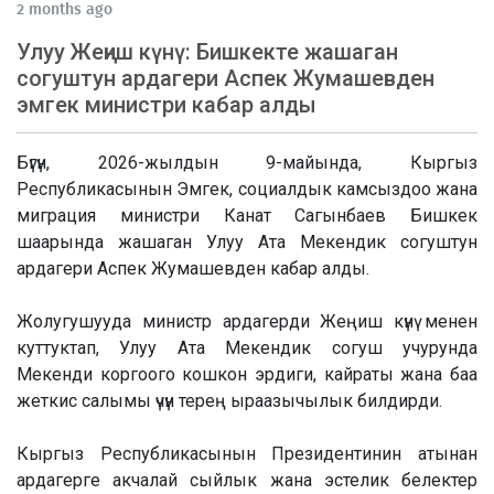
2 months ago
Улуу Жеңиш күнү: Бишкекте жашаган
согуштун ардагери Аспек Жумашевден
эмгек министри кабар алды
Бүгүн, 2026-жылдын 9-майында, Кыргыз
Республикасынын Эмгек, социалдык камсыздоо жана
миграция министри Канат Сагынбаев Бишкек
шаарында жашаган Улуу Ата Мекендик согуштун
ардагери Аспек Жумашевден кабар алды.
Жолугушууда министр ардагерди Жеңиш күнү менен
куттуктап, Улуу Ата Мекендик согуш учурунда
Мекенди коргоого кошкон эрдиги, кайраты жана баа
жеткис салымы үчүн терең ыраазычылык билдирди.
Кыргыз Республикасынын Президентинин атынан
ардагерге акчалай сыйлык жана эстелик белектер