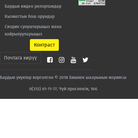
Бардык видео репортаждар
Кызматтык бош орундар
Сиздин сунуштарыңыз жана
кайрылууларыңыз
Контраст
Почтага кирүү
Бардык укуктар корголгон © 2018 Бишкек шаарынын мэриясы
0(312) 61-11-77, Чүй проспекти, 166