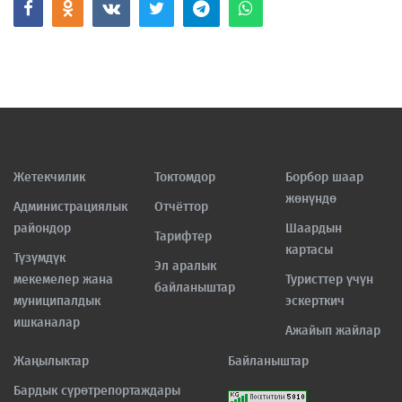
Жетекчилик
Токтомдор
Борбор шаар
жөнүндө
Администрациялык
Отчёттор
райондор
Шаардын
Тарифтер
картасы
Түзүмдүк
Эл аралык
мекемелер жана
Туристтер үчүн
байланыштар
муниципалдык
эскерткич
ишканалар
Ажайып жайлар
Жаңылыктар
Байланыштар
Бардык сүрөтрепортаждары