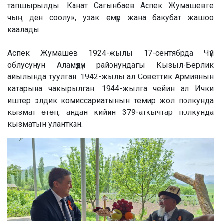
тапшырылды. Канат Сагынбаев Аспек Жумашевге
чың ден соолук, узак өмүр жана бакубат жашоо
каалады.
Аспек Жумашев 1924-жылы 17-сентябрда Чүй
облусунун Аламүдүн районундагы Кызыл-Берлик
айылында туулган. 1942-жылы ал Советтик Армиянын
катарына чакырылган. 1944-жылга чейин ал Ички
иштер элдик комиссариатынын темир жол полкунда
кызмат өтөп, андан кийин 379-аткычтар полкунда
кызматын уланткан.