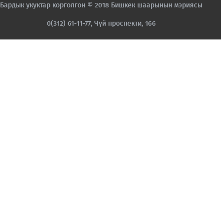
Бардык укуктар корголгон © 2018 Бишкек шаарынын мэриясы
0(312) 61-11-77, Чүй проспекти, 166