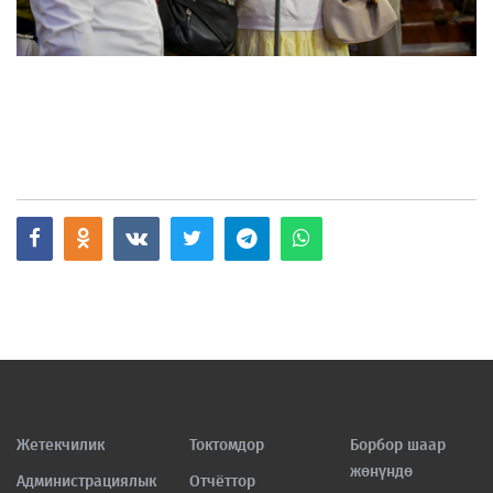
Жетекчилик
Токтомдор
Борбор шаар
жөнүндө
Администрациялык
Отчёттор