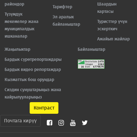
райондор
Шаардын
Тарифтер
картасы
Түзүмдүк
Эл аралык
мекемелер жана
Туристтер үчүн
байланыштар
муниципалдык
эскерткич
ишканалар
Ажайып жайлар
Жаңылыктар
Байланыштар
Бардык сүрөтрепортаждары
Бардык видео репортаждар
Кызматтык бош орундар
Сиздин сунуштарыңыз жана
кайрылууларыңыз
Контраст
Почтага кирүү