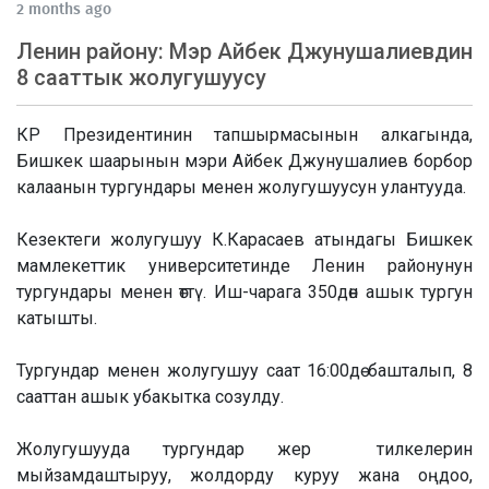
2 months ago
Ленин району: Мэр Айбек Джунушалиевдин
8 сааттык жолугушуусу
КР Президентинин тапшырмасынын алкагында,
Бишкек шаарынын мэри Айбек Джунушалиев борбор
калаанын тургундары менен жолугушуусун улантууда.
Кезектеги жолугушуу К.Карасаев атындагы Бишкек
мамлекеттик университетинде Ленин районунун
тургундары менен өттү. Иш-чарага 350дөн ашык тургун
катышты.
Тургундар менен жолугушуу саат 16:00дө башталып, 8
сааттан ашык убакытка созулду.
Жолугушууда тургундар жер тилкелерин
мыйзамдаштыруу, жолдорду куруу жана оңдоо,