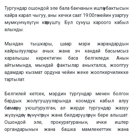
Тургундар ошондой эле бала бакчанын иштөө убактысын
кайра карап чыгуу, аны кечки саат 19:00гө чейин узартуу
мүмкүнчүлүгүн көтөрүштү. Бул сунуш кароого кабыл
алынды.
Мындан тышкары, шаар мэри жарандардын
кайрылуулары ачык жана эч кандай басымсыз
каралышы керектигин баса белгиледи. Анын
айтымында, мындай фактылар аныкталса, жооптуу
адамдар кызмат ордуна чейин жеке жоопкерчиликке
тартылат.
Белгилей кетсек, мэрдин тургундар менен болгон
бардык жолугушууларында коомдук кабыл алуу
бөлмөлөрү уюштурулган, ал жерде тургундар жазуу
жүзүндөгү өтүнүчтөрүн жана билдирүүлөрүн бере алышат.
Ошондой эле, прокуратуранын, ички иштер
органдарынын жана башка мамлекеттик жана