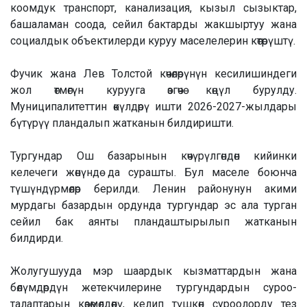
коомдук транспорт, канализация, кызыл сызыктар,
башаламан соода, сейил бактарды жакшыртуу жана
социалдык объектилерди куруу маселелерин көтөрүштү.
Фучик жана Лев Толстой көчөлөрүнүн кесилишиндеги
жол өтмөгүн курууга өзгөчө көңүл бурулду.
Муниципалитеттин өкүлдөрү ишти 2026-2027-жылдары
бүтүрүү пландалып жатканын билдиришти.
Тургундар Ош базарынын көчүрүлгөндөн кийинки
келечеги жөнүндө да сурашты. Бул маселе боюнча
түшүндүрмөлөр берилди. Ленин районунун акими
мурдагы базардын ордунда тургундар эс ала турган
сейил бак аянты пландаштырылып жатканын
билдирди.
Жолугушууда мэр шаардык кызматтардын жана
бөлүмдөрдүн жетекчилерине тургундардын суроо-
талаптарын көзөмөлдөөнү, келип түшкөн суроолорду тез