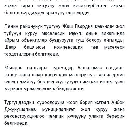
арада карап чыгууну жана кечиктирбестен зарыл
болгон жардамды көрсөтүүнү тапшырды.
Ленин районунун тургуну Жаш Гвардия көчөсүндөгү жол
түйүнүн куруу маселесин көтөрүп, анын алкагында
айрым объектилер буздурууга туш болору айтылды.
Шаар башчысы компенсация төлөө маселеси
тездетилерин белгиледи.
Мындан тышкары, тургундар башаламан сооданы
жоюу жана шаар көчөлөрүндөгү маршруттук таксилердин
санын азайтуу боюнча жүргүзүлүп жаткан иштер үчүн
мэрияга ыраазычылык билдиришти.
Тургундардын суроолоруна жооп берип жатып, Айбек
Джунушалиев муниципалитет жол куруу жана
реконструкциялоо темпин күчөтүүнү уланта берерин
белгиледи.