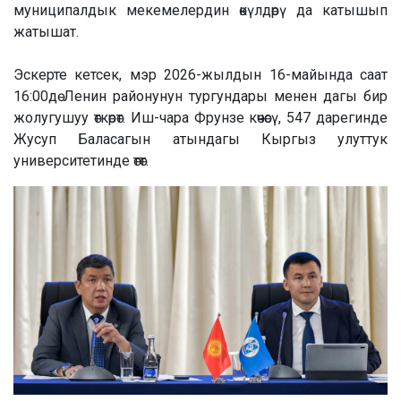
муниципалдык мекемелердин өкүлдөрү да катышып
жатышат.
Эскерте кетсек, мэр 2026-жылдын 16-майында саат
16:00дө Ленин районунун тургундары менен дагы бир
жолугушуу өткөрөт. Иш-чара Фрунзе көчөсү, 547 дарегинде
Жусуп Баласагын атындагы Кыргыз улуттук
университетинде өтөт.