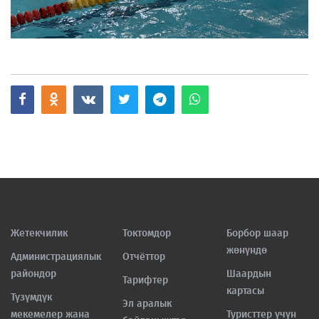
Жетекчилик
Токтомдор
Борбор шаар
жөнүндө
Администрациялык
Отчёттор
райондор
Шаардын
Тарифтер
картасы
Түзүмдүк
Эл аралык
мекемелер жана
Туристтер үчүн