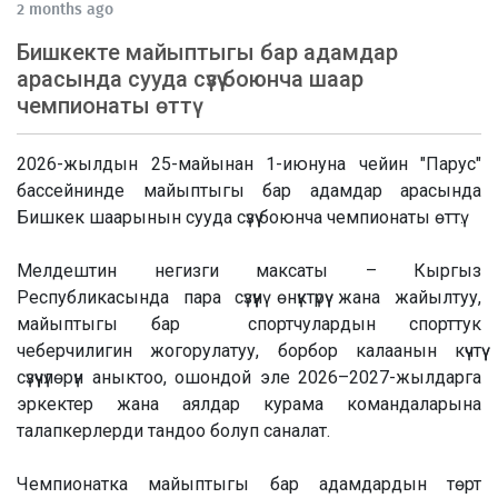
2 months ago
Бишкекте майыптыгы бар адамдар
арасында сууда сүзүү боюнча шаар
чемпионаты өттү
2026-жылдын 25-майынан 1-июнуна чейин "Парус"
бассейнинде майыптыгы бар адамдар арасында
Бишкек шаарынын сууда сүзүү боюнча чемпионаты өттү.
Мелдештин негизги максаты – Кыргыз
Республикасында пара сүзүүнү өнүктүрүү жана жайылтуу,
майыптыгы бар спортчулардын спорттук
чеберчилигин жогорулатуу, борбор калаанын күчтүү
сүзүүчүлөрүн аныктоо, ошондой эле 2026–2027-жылдарга
эркектер жана аялдар курама командаларына
талапкерлерди тандоо болуп саналат.
Чемпионатка майыптыгы бар адамдардын төрт