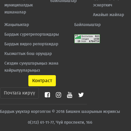
байланыштар
муниципалдык
эскерткич
ишканалар
Ажайып жайлар
Жаңылыктар
Байланыштар
Бардык сүрөтрепортаждары
Бардык видео репортаждар
Кызматтык бош орундар
Сиздин сунуштарыңыз жана
кайрылууларыңыз
Контраст
Почтага кирүү
Бардык укуктар корголгон © 2018 Бишкек шаарынын мэриясы
0(312) 61-11-77, Чүй проспекти, 166