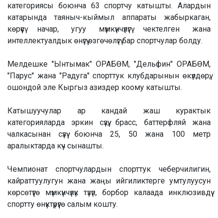
категориясы боюнча 63 спортчу катышты. Алардын
катарында таяныч-кыймыл аппараты жабыркаган,
көрүүсү начар, угуу мүмкүнчүлүгү чектелген жана
интеллектуалдык өнүгүү өзгөчөлүгү бар спортчулар болду.
Мелдешке "Ынтымак" ОРАБӨМ, "Дельфин" ОРАБӨМ,
"Парус" жана "Радуга" спорттук клубдарынын өкүлдөрү,
ошондой эле Кыргыз азиздер коому катышты.
Катышуучулар ар кандай жаш курактык
категорияларда эркин сүзүү, брасс, баттерфляй жана
чалкасынан сүзүү боюнча 25, 50 жана 100 метр
аралыктарда күч сынашты.
Чемпионат спортчулардын спорттук чеберчилигин,
кайраттуулугун жана жаңы ийгиликтерге умтулуусун
көрсөтүүгө мүмкүнчүлүк түзүп, борбор калаада инклюзивдүү
спортту өнүктүрүүгө салым кошту.