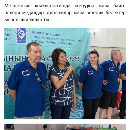
Мелдештин жыйынтыгында жеңүүчүлөр жана байге
ээлери медалдар, дипломдор жана эстелик белектер
менен сыйланышты.