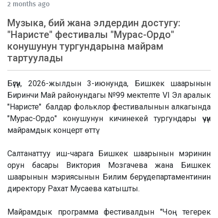
2 months ago
Музыка, бий жана элдердин достугу:
"Наристе" фестивалы "Мурас-Ордо"
конушунун тургундарына майрам
тартуулады
Бүгүн, 2026-жылдын 3-июнунда, Бишкек шаарынын
Биринчи Май районундагы №99 мектепте VI Эл аралык
"Наристе" балдар фольклор фестивалынын алкагында
"Мурас-Ордо" конушунун кичинекей тургундары үчүн
майрамдык концерт өттү.
Салтанаттуу иш-чарага Бишкек шаарынын мэринин
орун басары Виктория Мозгачева жана Бишкек
шаарынын мэриясынын Билим берүү департаментинин
директору Рахат Мусаева катышты.
Майрамдык программа фестивалдын "Чоң тегерек