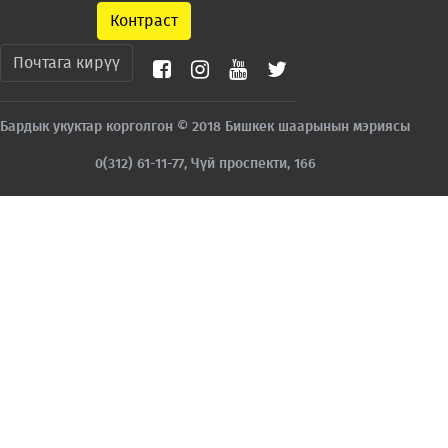
Контраст
Почтага кирүү
Бардык укуктар корголгон © 2018 Бишкек шаарынын мэриясы
0(312) 61-11-77, Чүй проспекти, 166