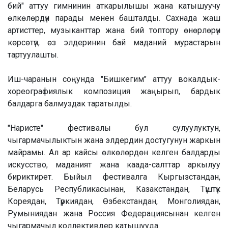
бий" аттуу гимнинин аткарылышы жана катышуучу
өлкөлөрдүн парады менен башталды. Сахнада жаш
артисттер, музыканттар жана бий топтору өнөрлөрүн
көрсөтүп, өз элдеринин бай маданий мурастарын
тартуулашты.
Иш-чаранын соңунда "Бишкегим" аттуу вокалдык-
хореографиялык композиция жаңырып, бардык
балдарга балмуздак таратылды.
"Наристе" фестивалы бул сулуулуктун,
чыгармачылыктын жана элдердин достугунун жаркын
майрамы. Ал ар кайсы өлкөлөрдөн келген балдарды
искусство, маданият жана каада-салттар аркылуу
бириктирет. Быйыл фестивалга Кыргызстандан,
Беларусь Республикасынан, Казакстандан, Түштүк
Кореядан, Түркиядан, Өзбекстандан, Монголиядан,
Румыниядан жана Россия Федерациясынан келген
чыгармачыл коллективдер катышууда.