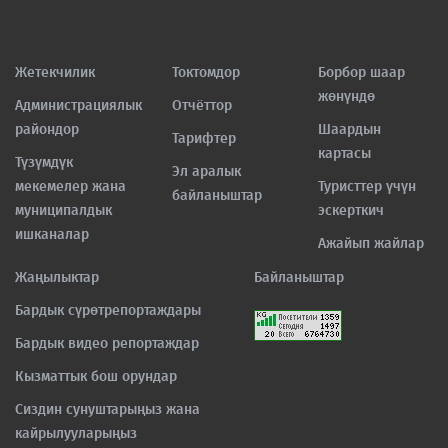
Жетекчилик
Токтомдор
Борбор шаар
жөнүндө
Администрациялык
Отчёттор
райондор
Шаардын
Тарифтер
картасы
Түзүмдүк
Эл аралык
мекемелер жана
Туристтер үчүн
байланыштар
муниципалдык
эскерткич
ишканалар
Ажайып жайлар
Жаңылыктар
Байланыштар
Бардык сүрөтрепортаждары
Бардык видео репортаждар
Кызматтык бош орундар
Сиздин сунуштарыңыз жана
кайрылууларыңыз