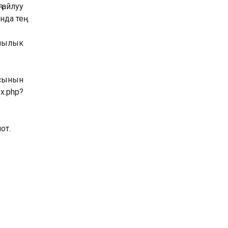
айлуу
да теӊ
чылык
сынын
.php?
от.