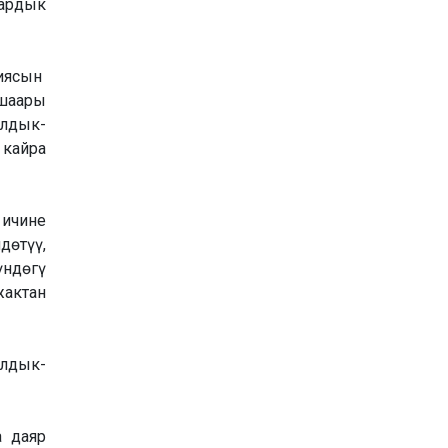
ардык
иясын
 шаары
алдык-
 кайра
ичине
өтүү,
үндөгү
жактан
алдык-
 даяр