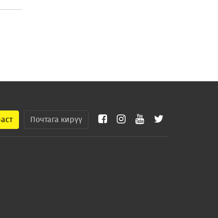
раст
Почтага кирүү