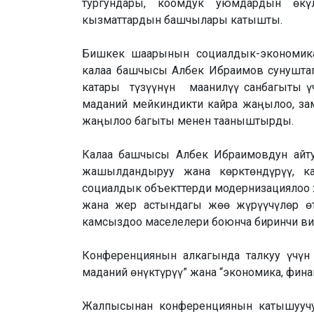
тургундары, коомдук уюмдардын өкү
кызматтардын башчылары катышты.
Бишкек шаарынын социалдык-экономика
калаа башчысы Албек Ибраимов сунушта
катары түзүүнүн маанилүү санбагыты үч
маданий мейкиндикти кайра жаңылоо, зам
жаңылоо багыты менен тааныштырды.
Калаа башчысы Албек Ибраимовдун айт
жашылдандыруу жана көрктөндүрүү, ка
социалдык объекттерди модернизациялоо 
жана жер астындагы жөө жүрүүчүлөр өт
камсыздоо маселелери боюнча биринчи ви
Конференциянын алкагында талкуу үчүн н
маданий өнүктүрүү” жана “экономика, фина
Жалпысынан конференциянын катышуучу