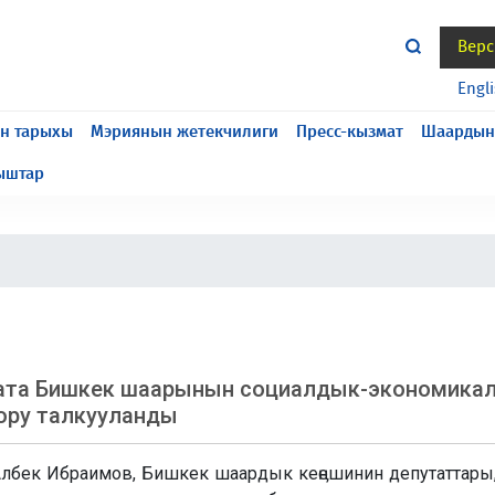
Верс
жасалып жатат, келтирилген ыңгайсыздык үчүн кечирим
Engl
н тарыхы
Мэриянын жетекчилиги
Пресс-кызмат
Шаардын
ыштар
рата Бишкек шаарынын социалдык-экономика
ору талкууланды
бек Ибраимов, Бишкек шаардык кеӊешинин депутаттары