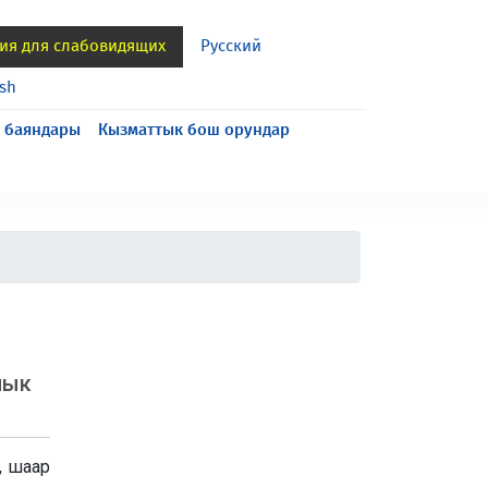
ия для слабовидящих
Русский
ish
 баяндары
Кызматтык бош орундар
лык
, шаар