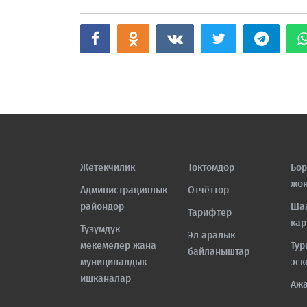
Жетекчилик
Токтомдор
Бор
жө
Администрациялык
Отчёттор
райондор
Ша
Тарифтер
кар
Түзүмдүк
Эл аралык
мекемелер жана
Тур
байланыштар
муниципалдык
эск
ишканалар
Аж