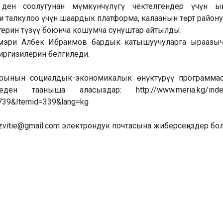
ен соолугунан мүмкүнчүлүгү чектелгендер үчүн ыӊг
и талкулоо үчүн шаардык платформа, калаанын төрт районун
стерин түзүү боюнча кошумча сунуштар айтылды.
мэри Албек Ибраимов бардык катышуучуларга ыраазы
иргизилерин белгиледи.
арынын социалдык-экономикалык өнүктүрүү программа
 тааныша аласыздар: http://www.meria.kg/index
6739&Itemid=339&lang=kg
vitie@gmail.com электрондук почтасына жиберсеӊиздер бол