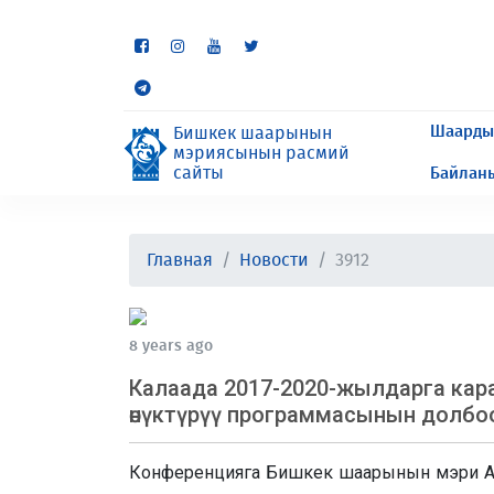
Кээ бир бөлүмдөр учурда 
сурайбыз.
Шаарды
Бишкек шаарынын
мэриясынын расмий
сайты
Байлан
Главная
Новости
3912
8 years ago
Калаада 2017-2020-жылдарга ка
өнүктүрүү программасынын долбо
Конференцияга Бишкек шаарынын мэри Ал