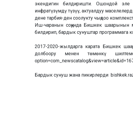
экендигин билдиришти. Ошондой эле д
инфратүзүмдү түзүү, актуалдуу маселелерд
дене тарбия-ден соолукту чыӊдоо комплек
Иш-чаранын соӊунда Бишкек шаарынын 
билдирип, бардык сунуштар программага к
2017-2020-жылдарга карата Бишкек ша
долбоору менен төмөнкү шилтемеден
option=com_newscatalog&view=article&id=1
Бардык сунуш жана пикирлерди bishkek.raz