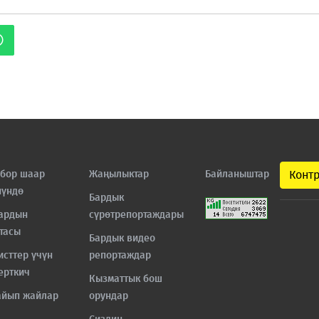
бор шаар
Жаңылыктар
Байланыштар
Конт
нүндө
Бардык
ардын
сүрөтрепортаждары
тасы
Бардык видео
исттер үчүн
репортаждар
ерткич
Кызматтык бош
айып жайлар
орундар