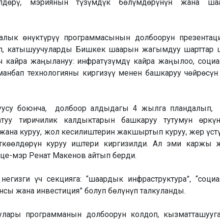
лдөрү, мэриянын түзүмдүк бөлүмдөрүнүн жана ша
лык өнүктүрүү программасынын долбоорун презентац
п, катышуучуларды Бишкек шаарын жагымдуу шарттар
 кайра жаңылануу: инфратүзүмдү кайра жаңылоо, соци
анбап технологияны киргизүү менен башкаруу чөйрөсүн
уусу боюнча, долбоор алдыдагы 4 жылга пландалып, 
туу тиричилик калдыктарын башкаруу тутумун өркүнд
жана куруу, жол кесилиштерин жакшыртып куруу, жер үст
көөлдөрүн куруу иштери киргизилди. Ал эми каржы 
це-мэр Ренат Макенов айтып берди.
егизги үч секцияга: “шаардык инфраструктура”, “соци
нсы жана инвестиция” болуп бөлүнүп талкуланды.
лары программанын долбоорун колдоп, кызматташууга