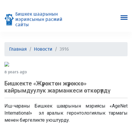
Бишкек шаарынын
мэриясынын расмий
сайты
Главная
Новости
3916
8 years ago
Бишкекте «Жүрөктөн жүрөккө»
кайрымдуулук жарманкеси өткөрүлдү
Иш-чараны Бишкек шаарынын мэриясы «AgeNet
International» эл аралык геронтологиялык тармагы
менен биргеликте уюштурду.