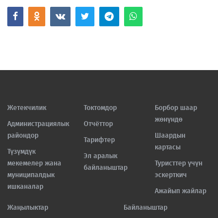
Жетекчилик
Токтомдор
Борбор шаар
жөнүндө
Администрациялык
Отчёттор
райондор
Шаардын
Тарифтер
картасы
Түзүмдүк
Эл аралык
мекемелер жана
Туристтер үчүн
байланыштар
муниципалдык
эскерткич
ишканалар
Ажайып жайлар
Жаңылыктар
Байланыштар