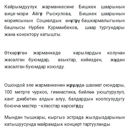
Кайрымдуулук жарманкесине Бишкек шаарынын
вице-мэри Айгүл Рыскулова, Бишкек шаарынын
мэриясынын Социалдык өнүктүрүү башкармалыгынын
башчысы Нурбек Курманбеков, шаар тургундары
жана коноктору катышты.
Өткөрүлгөн жарманкеде карылардын колунан
жасалган буюмдар, азыктар, кийизден, жүндөн
жасалган буюмдар коюлду.
Ошондой эле жарманкенин жүрүшүндө шахмат оюндары,
100 метрге чуркоо, гимнастика, бийлөө уюштурулуп,
кант диабетин алдын алуу, балдардын коопсузудугу
боюнча мастер –класстар көрсөтүлдү.
Мындан тышкары, кыргыз эстрада жылдыздарынын
катышуусунда майрамдык концерт тартууланды.