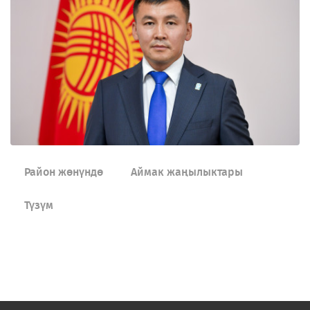
Район жөнүндө
Аймак жаңылыктары
Түзүм