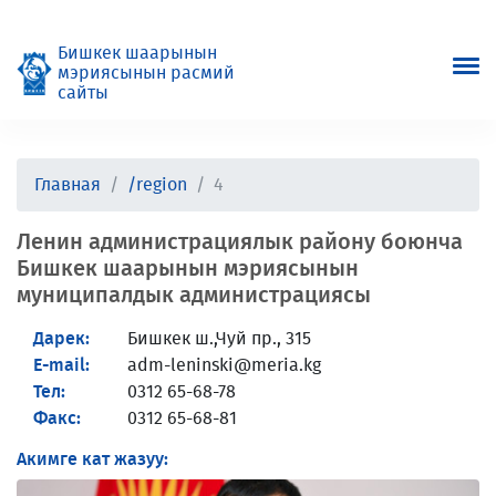
Бишкек шаарынын
мэриясынын расмий
сайты
Главная
/region
4
Ленин администрациялык району боюнча
Бишкек шаарынын мэриясынын
муниципалдык администрациясы
Дарек:
Бишкек ш.,Чуй пр., 315
E-mail:
adm-leninski@meria.kg
Тел:
0312 65-68-78
Факс:
0312 65-68-81
Акимге кат жазуу: