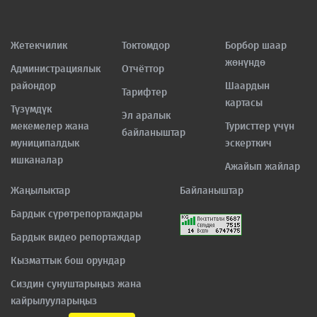
Жетекчилик
Токтомдор
Борбор шаар
жөнүндө
Администрациялык
Отчёттор
райондор
Шаардын
Тарифтер
картасы
Түзүмдүк
Эл аралык
мекемелер жана
Туристтер үчүн
байланыштар
муниципалдык
эскерткич
ишканалар
Ажайып жайлар
Жаңылыктар
Байланыштар
Бардык сүрөтрепортаждары
Бардык видео репортаждар
Кызматтык бош орундар
Сиздин сунуштарыңыз жана
кайрылууларыңыз