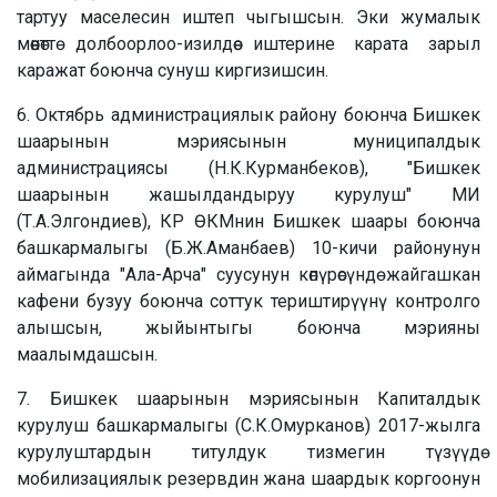
тартуу маселесин иштеп чыгышсын. Эки жумалык
мөөнөттө долбоорлоо-изилдөө иштерине карата зарыл
каражат боюнча сунуш киргизишсин.
6. Октябрь администрациялык району боюнча Бишкек
шаарынын мэриясынын муниципалдык
администрациясы (Н.К.Курманбеков), "Бишкек
шаарынын жашылдандыруу курулуш" МИ
(Т.А.Элгондиев), КР ӨКМнин Бишкек шаары боюнча
башкармалыгы (Б.Ж.Аманбаев) 10-кичи районунун
аймагында "Ала-Арча" суусунун көпүрөсүндө жайгашкан
кафени бузуу боюнча соттук териштирүүнү контролго
алышсын, жыйынтыгы боюнча мэрияны
маалымдашсын.
7. Бишкек шаарынын мэриясынын Капиталдык
курулуш башкармалыгы (С.К.Омурканов) 2017-жылга
курулуштардын титулдук тизмегин түзүүдө
мобилизациялык резервдин жана шаардык коргоонун