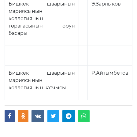
Бишкек шаарынын
Э.Зарлыков
мэриясынын
коллегиянын
төрагасынын орун
басары
Бишкек шаарынын
Р.Айтымбетов
мэриясынын
коллегиянын катчысы