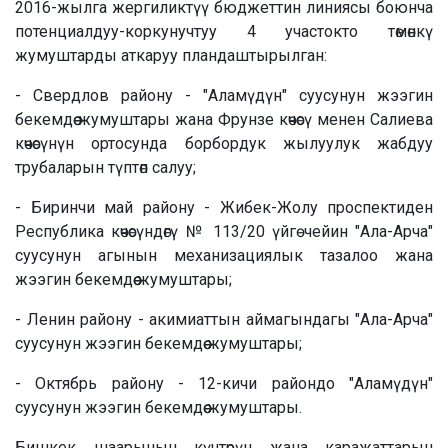
2016-жылга жергиликтүү бюджеттин линиясы боюнча
потенциалдуу-коркунучтуу 4 участокто төмөнкү
жумуштарды аткаруу пландаштырылган:
- Свердлов району - "Аламүдүн" суусунун жээгин
бекемдөө жумуштары жана Фрунзе көчөсү менен Салиева
көчөсүнүн ортосунда борбордук жылуулук жабдуу
трубаларын түптөп салуу;
- Биринчи май району - Жибек-Жолу проспектиден
Республика көчөсүндөгү № 113/20 үйгө чейин "Ала-Арча"
суусунун агынын механизациялык тазалоо жана
жээгин бекемдөө жумуштары;
- Ленин району - акимиаттын аймагындагы "Ала-Арча"
суусунун жээгин бекемдөө жумуштары;
- Октябрь району - 12-кичи райондо "Аламүдүн"
суусунун жээгин бекемдөө жумуштары.
Бишкек шаарынын күчтөрүн жана каражаттарын