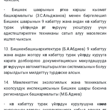
- Бишкек шаарынын өрткө каршы кызмат
башкармалыгы (З.С.Альджанов) менен биргелешип
Бишкек шаарынын 9 кабаттуу жана андан көп кабаттуу
турак үйлөрүндө өрт өчүрүүнү уюштуруу үчүн
адистештирилген техниканы сатып алуу маселесин
иштеп чыксын.
13. Бишкекбашкыархитектура (Б.А.Абдиев) 9 кабаттуу
жана андан жогору көп кабаттуу турак үйлөрдү курууга
карата долбоорлоо документациясын макулдашууда
өрт өчүрүүнүн автоматташтырылган системасынын болуу
зарылдыгын милдеттүү түрдө эске алсын.
14. Мамлекеттик экологиялык жана техникалык
коопсуздук инспекциясынын Бишкек шаары боюнча
регионалдык башкармалыгы (М.Б.Адиев):
- көп кабаттуу турак үйлөрдүн курулушуна көзөмөл
жүргүзүүдө, аларды эксплуатацияга кабыл алууда өрт