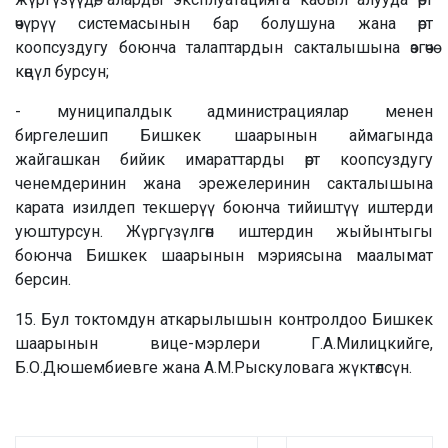
өчүрүү системасынын бар болушуна жана өрт
коопсуздугу боюнча талаптардын сакталышына өзгөчө
көңүл бурсун;
- муниципалдык администрациялар менен
биргелешип Бишкек шаарынын аймагында
жайгашкан бийик имараттарды өрт коопсуздугу
ченемдеринин жана эрежелеринин сакталышына
карата изилдеп текшерүү боюнча тийиштүү иштерди
уюштурсун. Жүргүзүлгөн иштердин жыйынтыгы
боюнча Бишкек шаарынын мэриясына маалымат
берсин.
15. Бул токтомдун аткарылышын контролдоо Бишкек
шаарынын вице-мэрлери Г.А.Милицкийге,
Б.О.Дюшембиевге жана А.М.Рыскуловага жүктөлсүн.