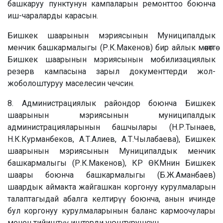
башкаруу пунктунун кампаларын ремонттоо боюнча
иш-чараларды карасын.
Бишкек шаарынын мэриясынын Муниципалдык
менчик башкармалыгы (Р.К.Макенов) бир айлык мөөнөттө
Бишкек шаарынын мэриясынын мобилизациялык
резерв кампасына зарыл документтерди жол-
жоболоштуруу маселесин чечсин.
8. Администрациялык райондор боюнча Бишкек
шаарынын мэриясынын муниципалдык
администрацияларынын башчылары (Н.Р.Тынаев,
Н.К.Курманбеков, А.Т.Алиев, А.Т.Чылабаева), Бишкек
шаарынын мэриясынын Муниципалдык менчик
башкармалыгы (Р.К.Макенов), КР ӨКМнин Бишкек
шаары боюнча башкармалыгы (Б.Ж.Аманбаев)
шаардык аймакта жайгашкан коргонуу курулмаларын
талаптагыдай абалга келтирүү боюнча, анын ичинде
бул коргонуу курулмаларынын баланс кармоочулары
менен тийиштүү иштерди уюштурушсун.