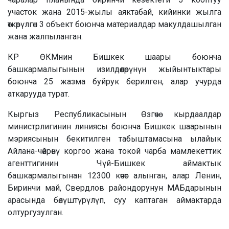
участок жана 2015-жылы аяктабай, кийинки жылга
өткөрүлгөн 3 объект боюнча материалдар макулдашылган
жана жалпыланган.
КР ӨКМнин Бишкек шаары боюнча
башкармалыгынын изилдөөлөрүнүн жыйынтыктары
боюнча 25 жазма буйрук берилген, алар учурда
аткарууда турат.
Кыргыз Республикасынын Өзгөчө кырдаалдар
министрлигинин линиясы боюнча Бишкек шаарынын
мэриясынын бекитилген табыштамасына ылайык
Айлана-чөйрөнү коргоо жана токой чарба мамлекеттик
агенттигинин Чүй-Бишкек аймактык
башкармалыгынан 12300 көчөт алынган, алар Ленин,
Биринчи май, Свердлов райондорунун МАБдарынын
арасында бөлүштүрүлүп, суу каптаган аймактарда
олтургузулган.