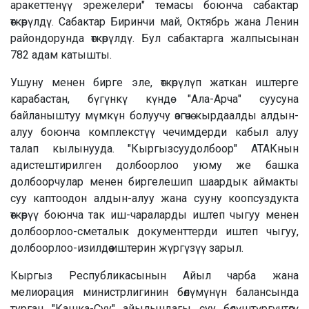
аракеттенүү эрежелери" темасы боюнча сабактар
өткөрүлдү. Сабактар Биринчи май, Октябрь жана Ленин
райондорунда өткөрүлдү. Бул сабактарга жалпысынан
782 адам катышты.
Ушуну менен бирге эле, өткөрүлүп жаткан иштерге
карабастан, бүгүнкү күндө "Ала-Арча" суусуна
байланыштуу мүмкүн болуучу өзгөчө кырдаалды алдын-
алуу боюнча комплекстүү чечимдерди кабыл алуу
талап кылынууда. "Кыргызсуудолбоор" АТАКнын
адистештирилген долбоорлоо уюму же башка
долбоорчулар менен биргелешип шаардык аймакты
суу каптоодон алдын-алуу жана сууну коопсуздукта
өткөрүү боюнча так иш-чараларды иштеп чыгуу менен
долбоорлоо-сметалык документтерди иштеп чыгуу,
долбоорлоо-изилдөө иштерин жүргүзүү зарыл.
Кыргыз Республикасынын Айыл чарба жана
мелиорация министрлигинин бөлүмүнүн балансында
турган "Кашка-Суу" айылындагы суу бөлүштүргүчтөгү