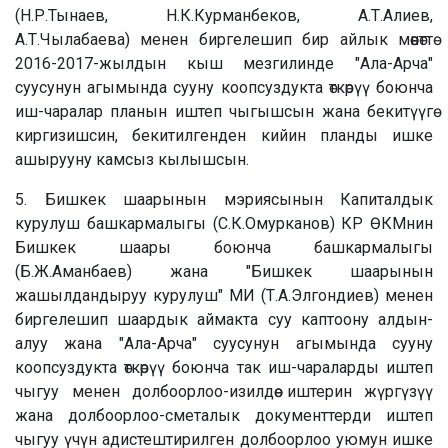
(Н.Р.Тынаев, Н.К.Курманбеков, А.Т.Алиев,
А.Т.Чылабаева) менен биргелешип бир айлык мөөнөттө
2016-2017-жылдын кыш мезгилинде "Ала-Арча"
суусунун агымында сууну коопсуздукта өткөрүү боюнча
иш-чаралар планын иштеп чыгышсын жана бекитүүгө
киргизишсин, бекитилгенден кийин планды ишке
ашырууну камсыз кылышсын.
5. Бишкек шаарынын мэриясынын Капиталдык
курулуш башкармалыгы (С.К.Омурканов) КР ӨКМнин
Бишкек шаары боюнча башкармалыгы
(Б.Ж.Аманбаев) жана "Бишкек шаарынын
жашылдандыруу курулуш" МИ (Т.А.Элгондиев) менен
биргелешип шаардык аймакта суу каптоону алдын-
алуу жана "Ала-Арча" суусунун агымында сууну
коопсуздукта өткөрүү боюнча так иш-чараларды иштеп
чыгуу менен долбоорлоо-изилдөө иштерин жүргүзүү
жана долбоорлоо-сметалык документтерди иштеп
чыгуу үчүн адистештирилген долбоорлоо уюмун ишке