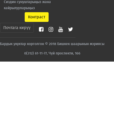
Сиздин сунуштарыңыз жана
кайрылууларыңыз
Контраст
Почтага кирүү
Бардык укуктар корголгон © 2018 Бишкек шаарынын мэриясы
0(312) 61-11-77, Чүй проспекти, 166