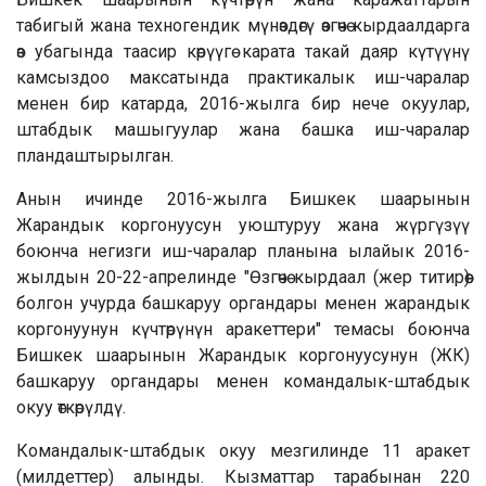
табигый жана техногендик мүнөздөгү өзгөчө кырдаалдарга
өз убагында таасир көрүүгө карата такай даяр күтүүнү
камсыздоо максатында практикалык иш-чаралар
менен бир катарда, 2016-жылга бир нече окуулар,
штабдык машыгуулар жана башка иш-чаралар
пландаштырылган.
Анын ичинде 2016-жылга Бишкек шаарынын
Жарандык коргонуусун уюштуруу жана жүргүзүү
боюнча негизги иш-чаралар планына ылайык 2016-
жылдын 20-22-апрелинде "Өзгөчө кырдаал (жер титирөө)
болгон учурда башкаруу органдары менен жарандык
коргонуунун күчтөрүнүн аракеттери" темасы боюнча
Бишкек шаарынын Жарандык коргонуусунун (ЖК)
башкаруу органдары менен командалык-штабдык
окуу өткөрүлдү.
Командалык-штабдык окуу мезгилинде 11 аракет
(милдеттер) алынды. Кызматтар тарабынан 220