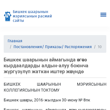
Бишкек шаарынын
мэриясынын расмий
сайты
Главная
Постановления/ Приказы/ Распоряжения
10
Бишкек шаарынын аймагында өзгөчө
кырдаалдарды алдын-алуу боюнча
жүргүзүлүп жаткан иштер жөнүндө
БИШКЕК ШААРЫНЫН МЭРИЯСЫНЫН
КОЛЛЕГИЯСЫНЫН ТОКТОМУ
Бишкек шаары, 2016-жылдын 30-июну № 8пк
Бишкек шаарынын аймагында өзгөчө кырдаалдарды