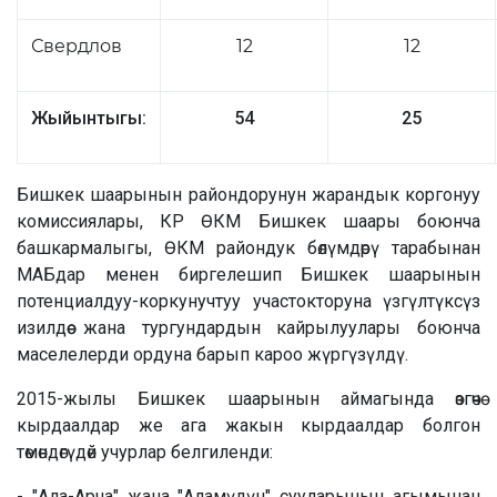
Свердлов
12
12
Жыйынтыгы:
54
25
Бишкек шаарынын райондорунун жарандык коргонуу
комиссиялары, КР ӨКМ Бишкек шаары боюнча
башкармалыгы, ӨКМ райондук бөлүмдөрү тарабынан
МАБдар менен биргелешип Бишкек шаарынын
потенциалдуу-коркунучтуу участокторуна үзгүлтүксүз
изилдөө жана тургундардын кайрылуулары боюнча
маселелерди ордуна барып кароо жүргүзүлдү.
2015-жылы Бишкек шаарынын аймагында өзгөчө
кырдаалдар же ага жакын кырдаалдар болгон
төмөндөгүдөй учурлар белгиленди:
- "Ала-Арча" жана "Аламүдүн" сууларынын агымынан