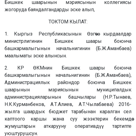
Бишкек шаарынын мэриясынын коллегиясы
жогоруда баяндалгандарды эске алып,
ТОКТОМ КЫЛАТ:
1. Кыргыз Республикасынын Өзгөчө кырдаалдар
министрлигинин Бишкек шаары боюнча
башкармалыгынын начальнигинин (Б.Ж.Аманбаев)
маалыматы эске алынсын.
2. КР ӨКМнин Бишкек шаары боюнча
башкармалыгынын начальнигинин (Б.Ж.Аманбаев),
Администрациялык райондор боюнча Бишкек
шаарынын мэриясынын муниципалдык
администрацияларынын башчылары (Н.Р.Тынаев,
Н.К.Курманбеков, А.Т.Алиев, А.Т.Чылабаева) 2016-
жылга шаардык бюджет тарабынан каралган сел
каптоого каршы жана суу жээктерин бекемдөө
жумуштарын аткарууну оперативдүү тартипте
уюштурушсун.