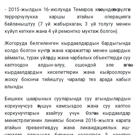
- 2015-жылдын 16-июлунда Темиров көчөсүндө өткөрүлгөн
террорчулукка каршы атайын операцияга
байланыштуу (7 үй жабыркаган, 3 үй толугу менен
күйүп кеткен жана 4 үй ремонтко муктаж болгон).
Жогоруда белгиленген кырдаалдардын бардыгында
колдо болгон күчтөр жана каражаттар менен шаардык
аймакты, турак үйлөрдү жана чарбалык объекттерди суу
каптоодон алдын-алуу, ошондой эле өзгөчө
кырдаалдардын кесепеттерин жана кыйроолорун
жоюу боюнча тийиштүү чаралар тез арада кабыл
алынды.
Бишкек шаарынын сууларында суу агындылардын
коркунучсуз өтүшүн камсыздоо жана суу каптоо
коркунучтарын азайтуу үчүн Өзгөчө кырдаалдар
министрлигинин линиясы боюнча 2016-жылга карата
атайын превентивдүү жана ликвидациялык иш-
чаралар планында биринчи кезектеги 5 кооптуу