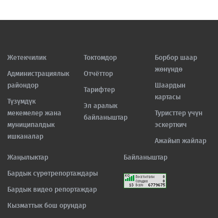
Жетекчилик
Токтомдор
Борбор шаар
жөнүндө
Администрациялык
Отчёттор
райондор
Шаардын
Тарифтер
картасы
Түзүмдүк
Эл аралык
мекемелер жана
Туристтер үчүн
байланыштар
муниципалдык
эскерткич
ишканалар
Ажайып жайлар
Жаңылыктар
Байланыштар
Бардык сүрөтрепортаждары
Бардык видео репортаждар
Кызматтык бош орундар