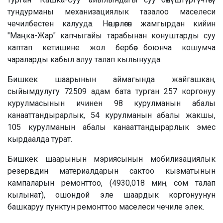
тундурманы механизациялык тазалоо маселеси
чечилбестен калууда. Нөшөрлөгөн жамгырдан кийин
"Маңка-Жар" капчыгайы тарабынан конуштарды суу
каптап кетишине жол бербөө боюнча кошумча
чараларды кабыл алуу талап кылынууда.
Бишкек шаарынын аймагында жайгашкан,
сыйымдулугу 72509 адам бата турган 257 коргонуу
курулмасынын ичинен 98 курулманын абалы
канааттандырарлык, 54 курулманын абалы жакшы,
105 курулманын абалы канааттандырарлык эмес
кырдаалда турат.
Бишкек шаарынын мэриясынын мобилизациялык
резервдин материалдарын сактоо кызматынын
кампаларын ремонттоо, (4930,018 миң сом талап
кылынат), ошондой эле шаардык коргонуунун
башкаруу пунктун ремонттоо маселеси чечиле элек.