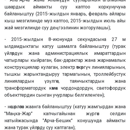
шаардык аймакты суу каптоо коркунучуна
байланыштуу (2015-жылдын январь, февраль айлары
кыш мезгилинде муз каптоо, 2015-жылдын июль айы
жай мезгилинде суу деңгээлинин жогорулашы);
- 2015-жылдын 8-июнунда секундасына 27 м
ылдамдыктагы катуу шамалга байланыштуу (турак
үйлөрдүн жана администрациялык имараттардын
чатырлары кыйраган, бак-дарактар жана жарнамалык
конструкциялар кулаган, электр өткөргүч линияларынын,
тышкы жарыктандыруу тармагынын, троллейбустук
линиялардын үзүлгөн, таянчыктардын жана
трансформатордук көмөк чордондордун, светофордук
объекттердин сынган учурлары белгиленген);
- нөшөрлөгөн жаанга байланыштуу (катуу жамгырдан жана
"Маңка-Жар" капчыгайынан жүргөн селдин
натыйжасында "Арча-Бешик" конушунда аймакты
жана турак үйлөрдү суу каптаган);