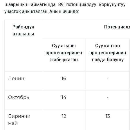
шаарынын аймагында 89 потенциалдуу коркунучтуу
участок аныкталган. Анын ичинде:
Райондун
Потенциалд
аталышы
Суу агыны
Суу каптоо
процесстеринен
процесстеринин
жабыркаган
пайда болушу
Ленин
16
-
Октябрь
14
-
Биринчи
12
13
май