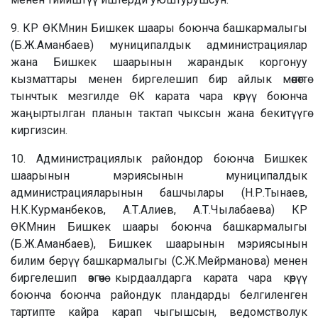
9. КР ӨКМнин Бишкек шаары боюнча башкармалыгы
(Б.Ж.Аманбаев) муниципалдык администрациялар
жана Бишкек шаарынын жарандык коргонуу
кызматтары менен биргелешип бир айлык мөөнөттө
тынчтык мезгилде ӨК карата чара көрүү боюнча
жаңыртылган планын тактап чыксын жана бекитүүгө
киргизсин.
10. Администрациялык райондор боюнча Бишкек
шаарынын мэриясынын муниципалдык
администрацияларынын башчылары (Н.Р.Тынаев,
Н.К.Курманбеков, А.Т.Алиев, А.Т.Чылабаева) КР
ӨКМнин Бишкек шаары боюнча башкармалыгы
(Б.Ж.Аманбаев), Бишкек шаарынын мэриясынын
билим берүү башкармалыгы (С.Ж.Мейрманова) менен
биргелешип өзгөчө кырдаалдарга карата чара көрүү
боюнча боюнча райондук пландарды белгиленген
тартипте кайра карап чыгышсын, ведомстволук