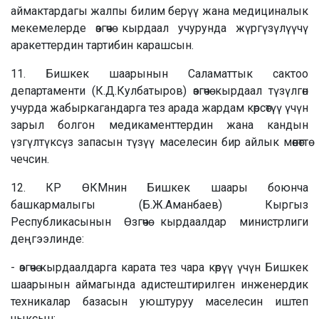
аймактардагы жалпы билим берүү жана медициналык
мекемелерде өзгөчө кырдаал учурунда жүргүзүлүүчү
аракеттердин тартибин карашсын.
11. Бишкек шаарынын Саламаттык сактоо
департаменти (К.Д.Кулбатыров) өзгөчө кырдаал түзүлгөн
учурда жабыркагандарга тез арада жардам көрсөтүү үчүн
зарыл болгон медикаменттердин жана кандын
үзгүлтүксүз запасын түзүү маселесин бир айлык мөөнөттө
чечсин.
12. КР ӨКМнин Бишкек шаары боюнча
башкармалыгы (Б.Ж.Аманбаев) Кыргыз
Республикасынын Өзгөчө кырдаалдар министрлиги
деңгээлинде:
- өзгөчө кырдаалдарга карата тез чара көрүү үчүн Бишкек
шаарынын аймагында адистештирилген инженердик
техникалар базасын уюштуруу маселесин иштеп
чыксын;