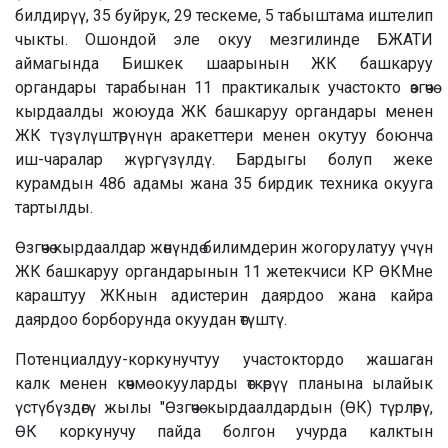
билдирүү, 35 буйрук, 29 тескеме, 5 табыштама иштелип
чыкты. Ошондой эле окуу мезгилинде БЖАТИ
аймагында Бишкек шаарынын ЖК башкаруу
органдары тарабынан 11 практикалык участокто өзгөчө
кырдаалды жоюуда ЖК башкаруу органдары менен
ЖК түзүлүштөрүнүн аракеттери менен окутуу боюнча
иш-чаралар жүргүзүлдү. Бардыгы болуп жеке
курамдын 486 адамы жана 35 бирдик техника окууга
тартылды.
Өзгөчө кырдаалдар жөнүндө билимдерин жогорулатуу үчүн
ЖК башкаруу органдарынын 11 жетекчиси КР ӨКМне
караштуу ЖКнын адистерин даярдоо жана кайра
даярдоо борборунда окуудан өтүштү.
Потенциалдуу-коркунучтуу участоктордо жашаган
калк менен көчмө окууларды өткөрүү планына ылайык
үстүбүздөгү жылы "Өзгөчө кырдаалдардын (ӨК) түрлөрү,
ӨК коркунучу пайда болгон учурда калктын