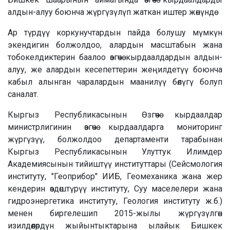
алдын-алуу боюнча жүргүзүлүп жаткан иштер жөнүндө
Ар түрдүү коркунучтардын пайда болушу мүмкүн
экендигин болжолдоо, алардын масштабын жана
тобокелдиктерин баалоо өзгөчө кырдаалдардын алдын-
алуу, же алардын кесепеттерин жеңилдетүү боюнча
кабыл алынган чаралардын маанилүү бөлүгү болуп
саналат.
Кыргыз Республикасынын Өзгөчө кырдаалдар
министрлигинин өзгөчө кырдаалдарга мониторинг
жүргүзүү, болжолдоо департаменти тарабынан
Кыргыз Республикасынын Улуттук Илимдер
Академиясынын тийиштүү институттары (Сейсмология
институту, "Геоприбор" ИИБ, Геомеханика жана жер
кендерин өздөштүрүү институту, Суу маселелери жана
гидроэнергетика институту, Геология институту ж.б.)
менен биргелешип 2015-жылы жүргүзүлгөн
изилдөөлөрдүн жыйынтыктарына ылайык Бишкек