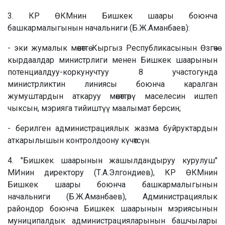
3. КР ӨКМнин Бишкек шаары боюнча
башкармалыгынын начальниги (Б.Ж.Аманбаев):
- эки жумалык мөөнөттө Кыргыз Республикасынын Өзгөчө
кырдаалдар министрлиги менен Бишкек шаарынын
потенциалдуу-коркунучтуу 8 участогунда
министрликтин линиясы боюнча каралган
жумуштардын аткаруу мөөнөттөрү маселесин иштеп
чыксын, мэрияга тийиштүү маалымат берсин;
- берилген администрациялык жазма буйруктардын
аткарылышын контролдоону күчөтсүн.
4. "Бишкек шаарынын жашылдандыруу курулуш"
МИнин директору (Т.А.Элгондиев), КР ӨКМнин
Бишкек шаары боюнча башкармалыгынын
начальниги (Б.Ж.Аманбаев), Администрациялык
райондор боюнча Бишкек шаарынын мэриясынын
муниципалдык администрацияларынын башчылары