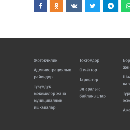
Жетекчилик
Токтомдор
Бор
жө
Администрациялык
Отчёттор
райондор
Ша
Тарифтер
кар
Түзүмдүк
Эл аралык
мекемелер жана
Тур
байланыштар
муниципалдык
эск
ишканалар
Аж