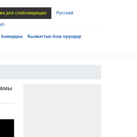
ия для слабовидящих
Русский
ish
 баяндары
Кызматтык бош орундар
рамы