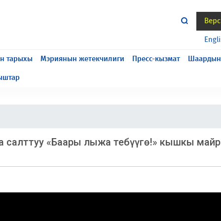
Верс
жасалып жатат, келтирилген ыңгайсыздык үчүн кечирим
Engl
н тарыхы
Мэриянын жетекчилиги
Пресс-кызмат
Шаардын
ыштар
а салттуу «Баары лыжа тебүүгө!» кышкы май