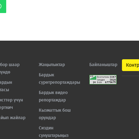
бор шаар
Жаңылыктар
Байланыштар
Конт
нүндө
Бардык
ардын
сүрөтрепортаждары
тасы
Бардык видео
исттер үчүн
репортаждар
ерткич
Кызматтык бош
айып жайлар
орундар
Сиздин
сунуштарыңыз