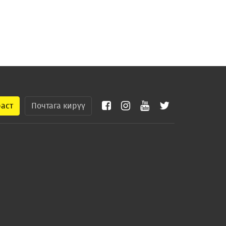
раст
Почтага кирүү