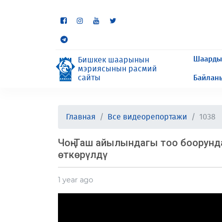
Кээ бир бөлүмдөр учурда 
сурайбыз.
Шаарды
Бишкек шаарынын
мэриясынын расмий
сайты
Байлан
Главная
Все видеорепортажи
1038
Чоң-Таш айылындагы тоо боорунд
өткөрүлдү
1 year ago