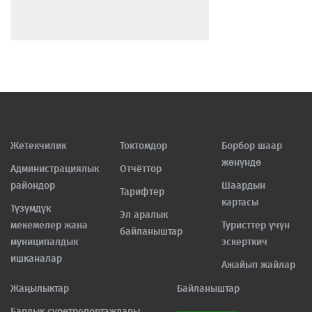
Жетекчилик
Токтомдор
Борбор шаар
жөнүндө
Администрациялык
Отчёттор
райондор
Шаардын
Тарифтер
картасы
Түзүмдүк
Эл аралык
мекемелер жана
Туристтер үчүн
байланыштар
муниципалдык
эскерткич
ишканалар
Ажайып жайлар
Жаңылыктар
Байланыштар