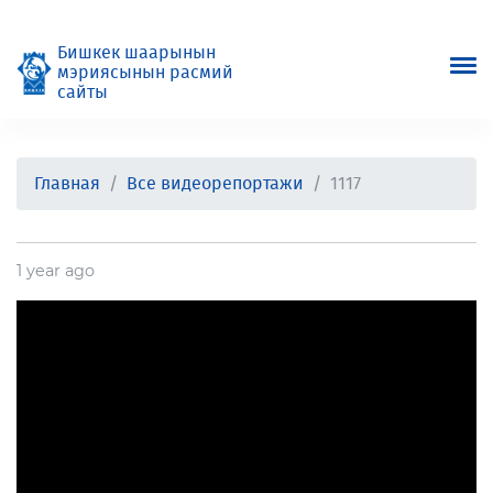
Бишкек шаарынын
мэриясынын расмий
сайты
Главная
Все видеорепортажи
1117
1 year ago