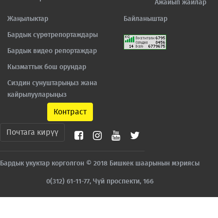
Ажайып жайлар
Жаңылыктар
Байланыштар
Бардык сүрөтрепортаждары
Бардык видео репортаждар
Кызматтык бош орундар
Сиздин сунуштарыңыз жана
кайрылууларыңыз
Контраст
Почтага кирүү
Бардык укуктар корголгон © 2018 Бишкек шаарынын мэриясы
0(312) 61-11-77, Чүй проспекти, 166