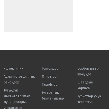
Жетекчилик
Токтомдор
Борбор шаар
жөнүндө
Администрациялык
Отчёттор
райондор
Шаардын
Тарифтер
картасы
Түзүмдүк
Эл аралык
мекемелер жана
Туристтер үчүн
байланыштар
муниципалдык
эскерткич
ишканалар