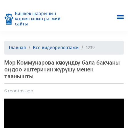
Бишкек шаарынын
мэриясынын расмий
сайты
Главная
Все видеорепортажи
1239
Мэр Коммунарова көчөсүндөгү бала бакчаны
оңдоо иштеринин жүрүшү менен
таанышты
6 months ago