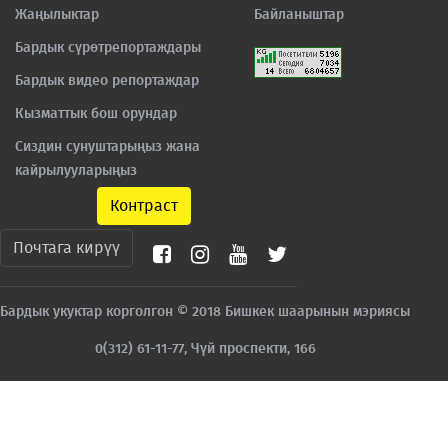
Жаңылыктар
Байланыштар
Бардык сүрөтрепортаждары
Бардык видео репортаждар
Кызматтык бош орундар
Сиздин сунуштарыңыз жана
кайрылууларыңыз
Контраст
Почтага кирүү
Бардык укуктар корголгон © 2018 Бишкек шаарынын мэриясы
0(312) 61-11-77, Чүй проспекти, 166