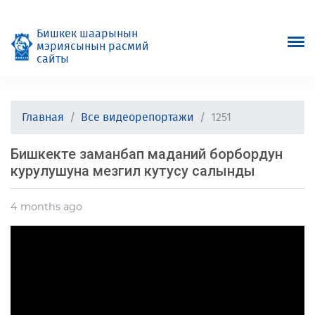
Бишкек шаарынын
мэриясынын расмий
сайты
Главная
Все видеорепортажи
1251
Бишкекте заманбап маданий борбордун
курулушуна мезгил кутусу салынды
4 months ago