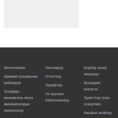
Жетекчилик
Токтомдор
Борбор шаар
жөнүндө
Администрациялык
Отчёттор
райондор
Шаардын
Тарифтер
картасы
Түзүмдүк
Эл аралык
мекемелер жана
Туристтер үчүн
байланыштар
муниципалдык
эскерткич
ишканалар
Ажайып жайлар