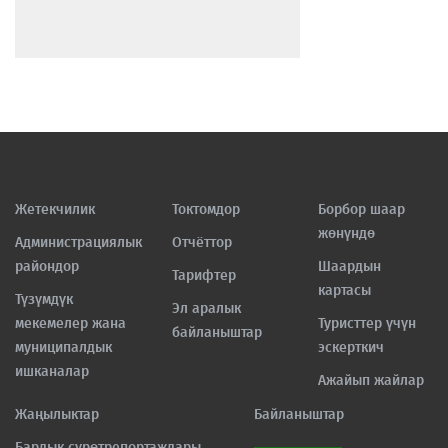
Жетекчилик
Токтомдор
Борбор шаар
жөнүндө
Администрациялык
Отчёттор
райондор
Шаардын
Тарифтер
картасы
Түзүмдүк
Эл аралык
мекемелер жана
Туристтер үчүн
байланыштар
муниципалдык
эскерткич
ишканалар
Ажайып жайлар
Жаңылыктар
Байланыштар