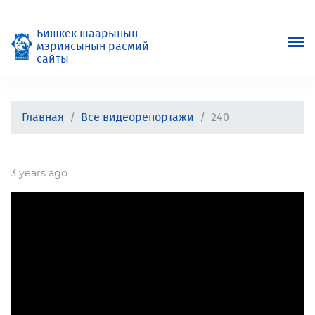
Бишкек шаарынын
мэриясынын расмий
сайты
Главная
Все видеорепортажи
240
3 years ago