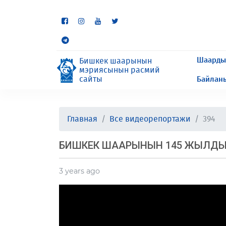
Кээ бир бөлүмдөр учурда 
сурайбыз.
Шаарды
Бишкек шаарынын
мэриясынын расмий
сайты
Байлан
Главная
Все видеорепортажи
394
БИШКЕК ШААРЫНЫН 145 ЖЫЛДЫГ
3 years ago