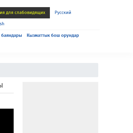
ия для слабовидящих
Русский
ish
 баяндары
Кызматтык бош орундар
Ы