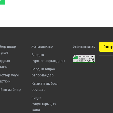
бор шаар
Жаңылыктар
Байланыштар
Конт
нүндө
Бардык
ардын
сүрөтрепортаждары
тасы
Бардык видео
исттер үчүн
репортаждар
ерткич
Кызматтык бош
айып жайлар
орундар
Сиздин
сунуштарыңыз
жана