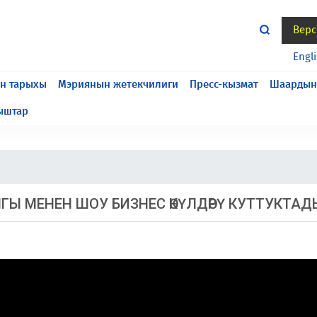
Верс
жасалып жатат, келтирилген ыңгайсыздык үчүн кечирим
Engl
н тарыхы
Мэриянын жетекчилиги
Пресс-кызмат
Шаардын
ыштар
Ы МЕНЕН ШОУ БИЗНЕС ӨКҮЛДӨРҮ КУТТУКТАД