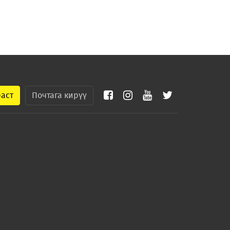
раст
Почтага кирүү