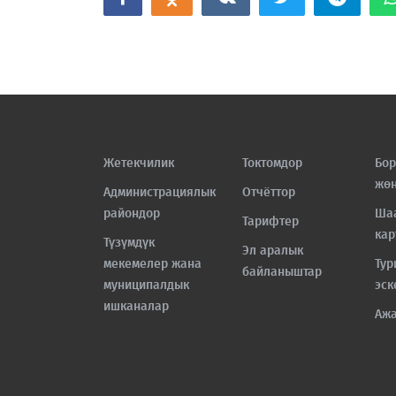
Жетекчилик
Токтомдор
Бор
жө
Администрациялык
Отчёттор
райондор
Ша
Тарифтер
кар
Түзүмдүк
Эл аралык
мекемелер жана
Тур
байланыштар
муниципалдык
эск
ишканалар
Аж