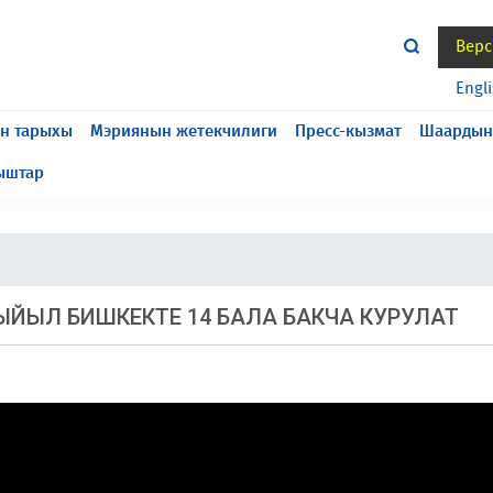
Верс
жасалып жатат, келтирилген ыңгайсыздык үчүн кечирим
Engl
н тарыхы
Мэриянын жетекчилиги
Пресс-кызмат
Шаардын
ыштар
ЫЙЫЛ БИШКЕКТЕ 14 БАЛА БАКЧА КУРУЛАТ