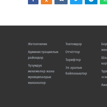
Жетекчилик
Токтомдор
Бор
жө
Администрациялык
Отчёттор
райондор
Ша
Тарифтер
кар
Түзүмдүк
Эл аралык
мекемелер жана
Тур
байланыштар
муниципалдык
эск
ишканалар
Аж