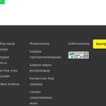
бор шаар
Жаңылыктар
Байланыштар
Конт
нүндө
Бардык
ардын
сүрөтрепортаждары
тасы
Бардык видео
исттер үчүн
репортаждар
ерткич
Кызматтык бош
айып жайлар
орундар
Сиздин
сунуштарыңыз
жана