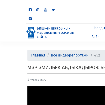
Кээ бир бөлүмдөр учурда 
сурайбыз.
Шаарды
Бишкек шаарынын
мэриясынын расмий
сайты
Байлан
Главная
Все видеорепортажи
452
МЭР ЭМИЛБЕК АБДЫКАДЫРОВ: Б
3 years ago