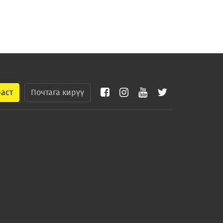
раст
Почтага кирүү