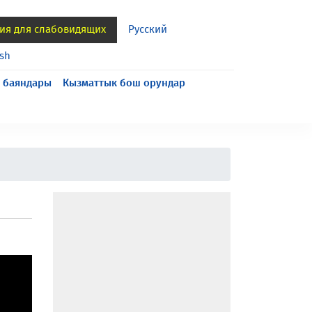
ия для слабовидящих
Русский
ish
 баяндары
Кызматтык бош орундар