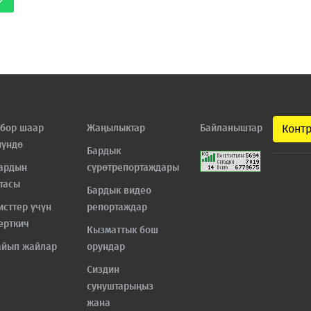
бор шаар
Жаңылыктар
Байланыштар
Конт
нүндө
Бардык
ардын
сүрөтрепортаждары
тасы
Бардык видео
исттер үчүн
репортаждар
ерткич
Кызматтык бош
айып жайлар
орундар
Сиздин
сунуштарыңыз
жана