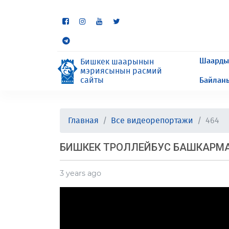
Кээ бир бөлүмдөр учурда 
сурайбыз.
Шаарды
Бишкек шаарынын
мэриясынын расмий
сайты
Байлан
Главная
Все видеорепортажи
464
БИШКЕК ТРОЛЛЕЙБУС БАШКАРМ
3 years ago