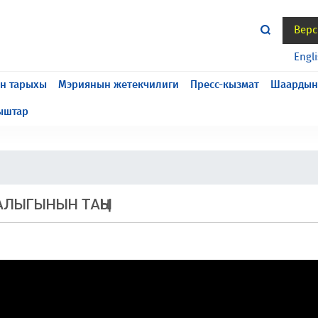
Верс
жасалып жатат, келтирилген ыңгайсыздык үчүн кечирим
Engl
н тарыхы
Мэриянын жетекчилиги
Пресс-кызмат
Шаардын
ыштар
АЛЫГЫНЫН ТАҢЫ