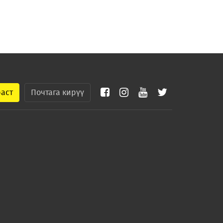
раст
Почтага кирүү