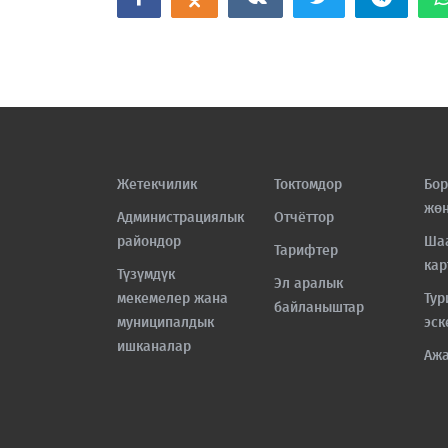
Жетекчилик
Токтомдор
Бор
жө
Администрациялык
Отчёттор
райондор
Ша
Тарифтер
кар
Түзүмдүк
Эл аралык
мекемелер жана
Тур
байланыштар
муниципалдык
эск
ишканалар
Аж