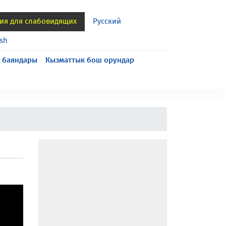
ия для слабовидящих
Русский
ish
 баяндары
Кызматтык бош орундар