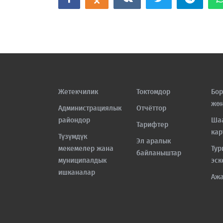
Жетекчилик
Токтомдор
Бор
жө
Администрациялык
Отчёттор
райондор
Ша
Тарифтер
кар
Түзүмдүк
Эл аралык
мекемелер жана
Тур
байланыштар
муниципалдык
эск
ишканалар
Аж