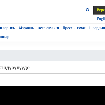
Верс
жасалып жатат, келтирилген ыңгайсыздык үчүн кечирим
Engl
н тарыхы
Мэриянын жетекчилиги
Пресс-кызмат
Шаардын
ыштар
ктөндүрүлүүдө