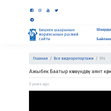
Кээ бир бөлүмдөр учурда 
сурайбыз.
Шаарды
Бишкек шаарынын
мэриясынын расмий
сайты
Байлан
Главная
Все видеорепортажи
514
Ажыбек Баатыр көчөсүндөгү аянт көр
3 years ago