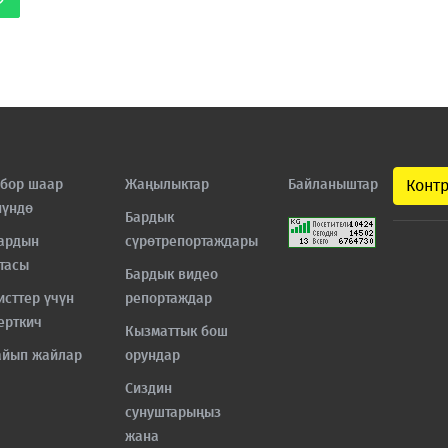
бор шаар
Жаңылыктар
Байланыштар
Конт
нүндө
Бардык
ардын
сүрөтрепортаждары
тасы
Бардык видео
исттер үчүн
репортаждар
ерткич
Кызматтык бош
айып жайлар
орундар
Сиздин
сунуштарыңыз
жана