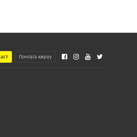
раст
Почтага кирүү