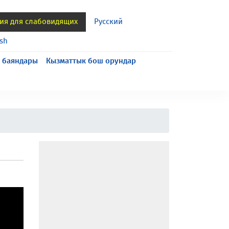
ия для слабовидящих
Русский
ish
 баяндары
Кызматтык бош орундар