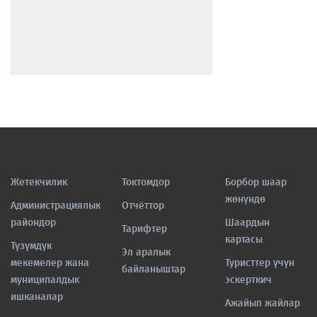
Жетекчилик
Токтомдор
Борбор шаар
жөнүндө
Администрациялык
Отчёттор
райондор
Шаардын
Тарифтер
картасы
Түзүмдүк
Эл аралык
мекемелер жана
Туристтер үчүн
байланыштар
муниципалдык
эскерткич
ишканалар
Ажайып жайлар