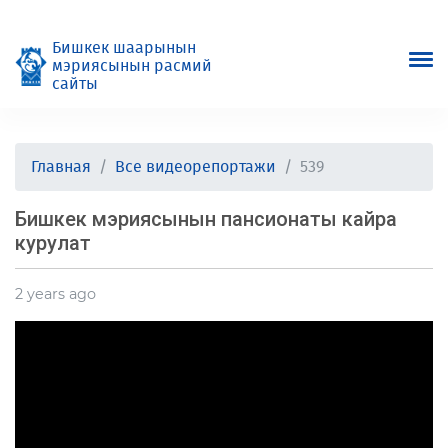
Бишкек шаарынын
мэриясынын расмий
сайты
Главная
Все видеорепортажи
539
Бишкек мэриясынын пансионаты кайра
курулат
2 years ago