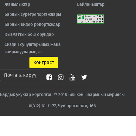
Жаңылыктар
Байланыштар
Бардык сүрөтрепортаждары
Бардык видео репортаждар
Кызматтык бош орундар
Сиздин сунуштарыңыз жана
кайрылууларыңыз
Контраст
Почтага кирүү
Бардык укуктар корголгон © 2018 Бишкек шаарынын мэриясы
0(312) 61-11-77, Чүй проспекти, 166