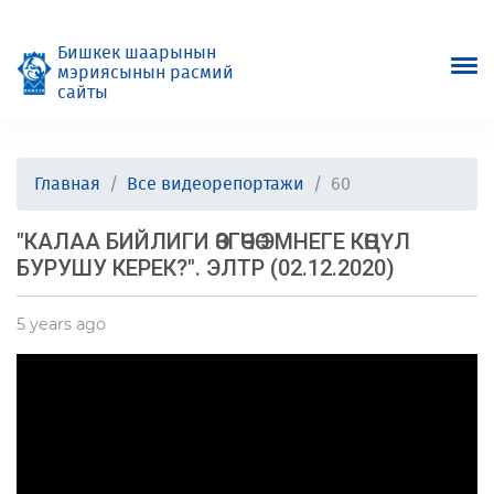
Бишкек шаарынын
мэриясынын расмий
сайты
Главная
Все видеорепортажи
60
"КАЛАА БИЙЛИГИ ӨЗГӨЧӨ ЭМНЕГЕ КӨҢҮЛ
БУРУШУ КЕРЕК?". ЭЛТР (02.12.2020)
5 years ago