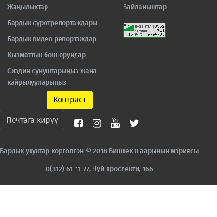
Жаңылыктар
Байланыштар
Бардык сүрөтрепортаждары
Бардык видео репортаждар
Кызматтык бош орундар
Сиздин сунуштарыңыз жана
кайрылууларыңыз
Контраст
Почтага кирүү
Бардык укуктар корголгон © 2018 Бишкек шаарынын мэриясы
0(312) 61-11-77, Чүй проспекти, 166