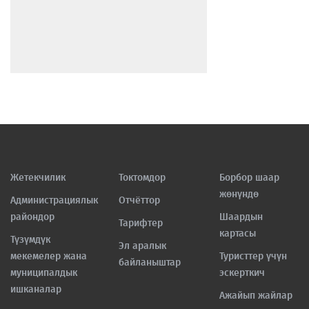
Жетекчилик
Токтомдор
Борбор шаар
жөнүндө
Администрациялык
Отчёттор
райондор
Шаардын
Тарифтер
картасы
Түзүмдүк
Эл аралык
мекемелер жана
Туристтер үчүн
байланыштар
муниципалдык
эскерткич
ишканалар
Ажайып жайлар