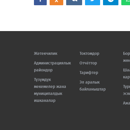
Жетекчилик
Токтомдор
Бор
жө
Администрациялык
Отчёттор
райондор
Ша
Тарифтер
кар
Түзүмдүк
Эл аралык
мекемелер жана
Тур
байланыштар
муниципалдык
эск
ишканалар
Аж