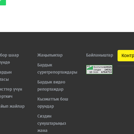
бор шаар
Жаңылыктар
Байланыштар
Конт
нүндө
Бардык
ардын
сүрөтрепортаждары
тасы
Бардык видео
исттер үчүн
репортаждар
ерткич
Кызматтык бош
айып жайлар
орундар
Сиздин
сунуштарыңыз
жана