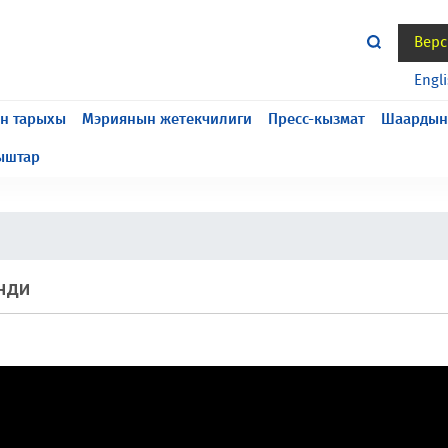
Верс
жасалып жатат, келтирилген ыңгайсыздык үчүн кечирим
Engl
н тарыхы
Мэриянын жетекчилиги
Пресс-кызмат
Шаардын
ыштар
нди