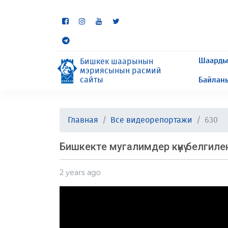
Кээ бир бөлүмдөр учурда 
сурайбыз.
Шаарды
Бишкек шаарынын
мэриясынын расмий
сайты
Байлан
Главная
Все видеорепортажи
630
Бишкекте мугалимдер күнү белгиле
2 years ago