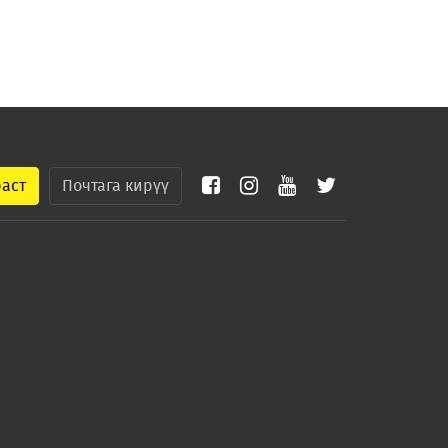
раст
Почтага кирүү