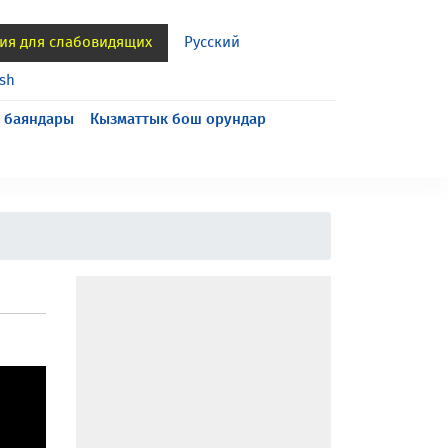
ия для слабовидящих
Русский
ish
 баяндары
Кызматтык бош орундар