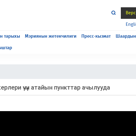
Верс
жасалып жатат, келтирилген ыңгайсыздык үчүн кечирим
Engl
н тарыхы
Мэриянын жетекчилиги
Пресс-кызмат
Шаардын
ыштар
лери үчүн атайын пункттар ачылууда