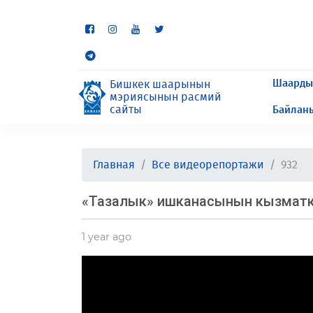
Кээ бир бөлүмдөр учурда 
сурайбыз.
Шаарды
Бишкек шаарынын
мэриясынын расмий
сайты
Байлан
Главная
Все видеорепортажи
932
«Тазалык» ишканасынын кызматкер
1 year ago