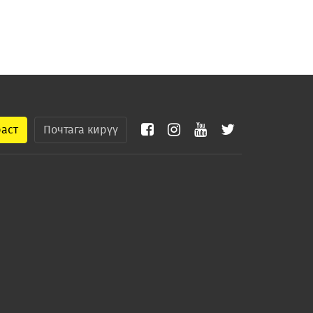
раст
Почтага кирүү