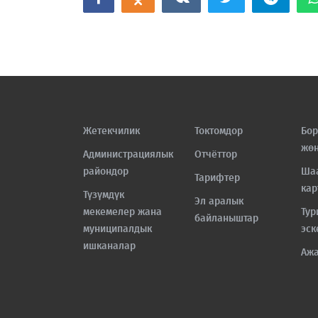
Жетекчилик
Токтомдор
Бор
жө
Администрациялык
Отчёттор
райондор
Ша
Тарифтер
кар
Түзүмдүк
Эл аралык
мекемелер жана
Тур
байланыштар
муниципалдык
эск
ишканалар
Аж