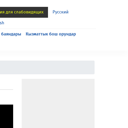
ия для слабовидящих
Русский
ish
 баяндары
Кызматтык бош орундар