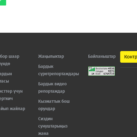
бор шаар
Жаңылыктар
Байланыштар
Конт
нүндө
Бардык
ардын
сүрөтрепортаждары
тасы
Бардык видео
исттер үчүн
репортаждар
ерткич
Кызматтык бош
айып жайлар
орундар
Сиздин
сунуштарыңыз
жана