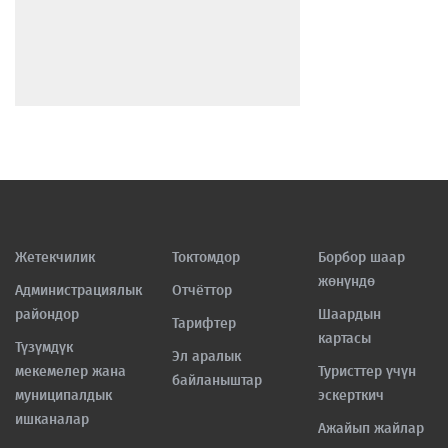
Жетекчилик
Токтомдор
Борбор шаар
жөнүндө
Администрациялык
Отчёттор
райондор
Шаардын
Тарифтер
картасы
Түзүмдүк
Эл аралык
мекемелер жана
Туристтер үчүн
байланыштар
муниципалдык
эскерткич
ишканалар
Ажайып жайлар