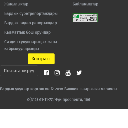
Жаңылыктар
Байланыштар
Бардык сүрөтрепортаждары
Бардык видео репортаждар
Кызматтык бош орундар
Сиздин сунуштарыңыз жана
кайрылууларыңыз
Контраст
Почтага кирүү
Бардык укуктар корголгон © 2018 Бишкек шаарынын мэриясы
0(312) 61-11-77, Чүй проспекти, 166