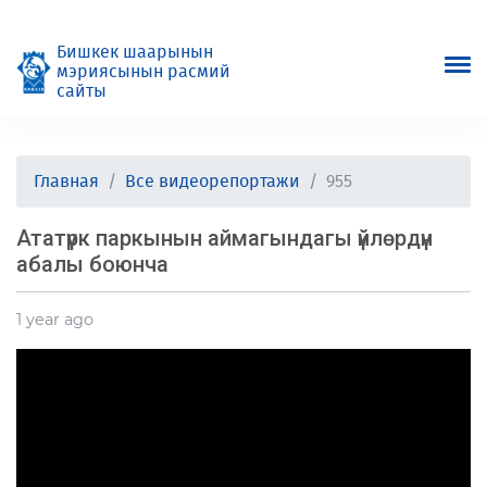
Бишкек шаарынын
мэриясынын расмий
сайты
Главная
Все видеорепортажи
955
Ататүрк паркынын аймагындагы үйлөрдүн
абалы боюнча
1 year ago