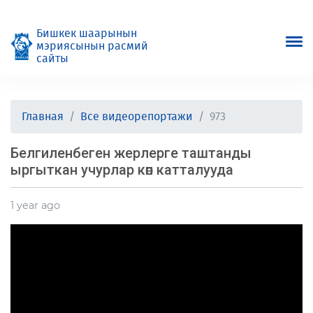
Бишкек шаарынын
мэриясынын расмий
сайты
Главная
Все видеорепортажи
973
Белгиленбеген жерлерге таштанды
ыргыткан учурлар көп катталууда
1 year ago