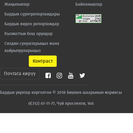
Жаңылыктар
Байланыштар
Бардык сүрөтрепортаждары
Бардык видео репортаждар
Кызматтык бош орундар
Сиздин сунуштарыңыз жана
кайрылууларыңыз
Контраст
Почтага кирүү
Бардык укуктар корголгон © 2018 Бишкек шаарынын мэриясы
0(312) 61-11-77, Чүй проспекти, 166