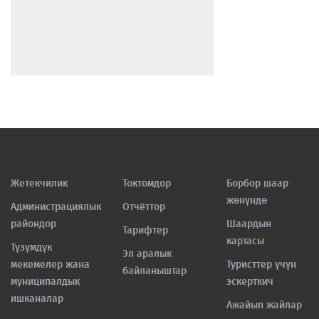
Жетекчилик
Токтомдор
Борбор шаар
жөнүндө
Администрациялык
Отчёттор
райондор
Шаардын
Тарифтер
картасы
Түзүмдүк
Эл аралык
мекемелер жана
Туристтер үчүн
байланыштар
муниципалдык
эскерткич
ишканалар
Ажайып жайлар