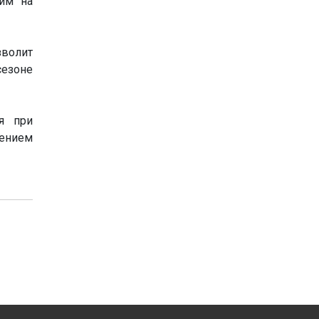
тим на
зволит
сезоне
я при
дением