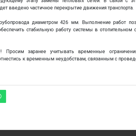
едующему этапу замены тепловых сетей. В связи с э
удет введено частичное перекрытие движения транспорта.
трубопровода диаметром 426 мм. Выполнение работ по
беспечить стабильную работу системы в отопительном 
! Просим заранее учитывать временные ограничени
отнестись к временным неудобствам, связанным с прове