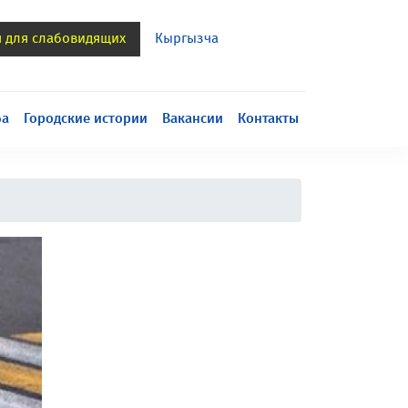
я для слабовидящих
Кыргызча
h
ба
Городские истории
Вакансии
Контакты