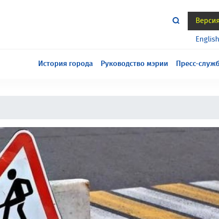
Верси
тся всё еще в разработке, приносим извинения за
Englis
История города
Руководство мэрии
Пресс-служ