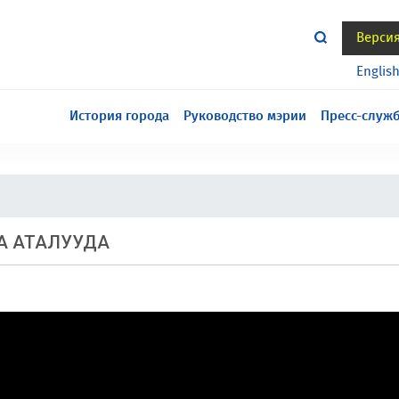
Верси
тся всё еще в разработке, приносим извинения за
Englis
История города
Руководство мэрии
Пресс-служ
А АТАЛУУДА