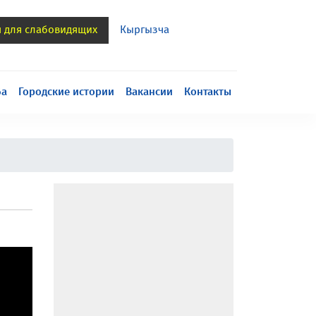
я для слабовидящих
Кыргызча
h
ба
Городские истории
Вакансии
Контакты