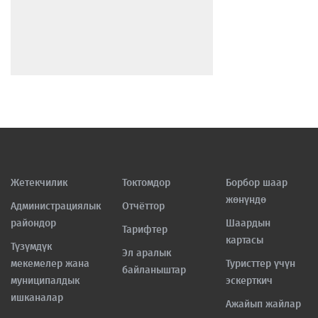
Жетекчилик
Токтомдор
Борбор шаар
жөнүндө
Администрациялык
Отчёттор
райондор
Шаардын
Тарифтер
картасы
Түзүмдүк
Эл аралык
мекемелер жана
Туристтер үчүн
байланыштар
муниципалдык
эскерткич
ишканалар
Ажайып жайлар