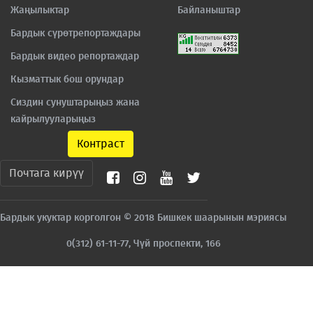
Жаңылыктар
Байланыштар
Бардык сүрөтрепортаждары
Бардык видео репортаждар
Кызматтык бош орундар
Сиздин сунуштарыңыз жана
кайрылууларыңыз
Контраст
Почтага кирүү
Бардык укуктар корголгон © 2018 Бишкек шаарынын мэриясы
0(312) 61-11-77, Чүй проспекти, 166