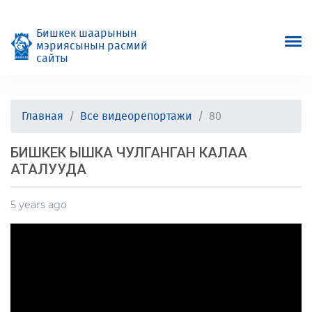
Бишкек шаарынын
мэриясынын расмий
сайты
Главная
Все видеорепортажи
80
БИШКЕК ЫШКА ЧУЛГАНГАН КАЛАА
АТАЛУУДА
5 years ago