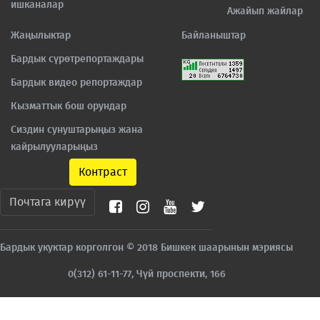
ишканалар
Ажайып жайлар
Жаңылыктар
Байланыштар
Бардык сүрөтрепортаждары
Бардык видео репортаждар
Кызматтык бош орундар
Сиздин сунуштарыңыз жана
кайрылууларыңыз
Контраст
Почтага кирүү
Бардык укуктар корголгон © 2018 Бишкек шаарынын мэриясы
0(312) 61-11-77, Чүй проспекти, 166