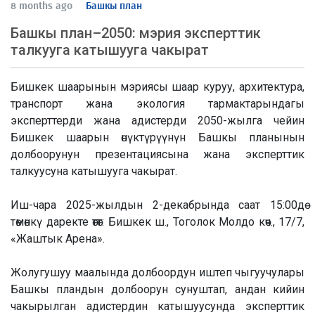
8 months ago
Башкы план
Башкы план–2050: мэрия эксперттик
талкууга катышууга чакырат
Бишкек шаарынын мэриясы шаар куруу, архитектура,
транспорт жана экология тармактарындагы
эксперттерди жана адистерди 2050-жылга чейин
Бишкек шаарын өнүктүрүүнүн Башкы планынын
долбоорунун презентациясына жана эксперттик
талкуусуна катышууга чакырат.
Иш-чара 2025-жылдын 2-декабрында саат 15:00дө
төмөнкү даректе өтөт: Бишкек ш., Тоголок Молдо көч., 17/7,
«Жаштык Арена».
Жолугушуу маалында долбоордун иштеп чыгуучулары
Башкы пландын долбоорун сунуштап, андан кийин
чакырылган адистердин катышуусунда эксперттик