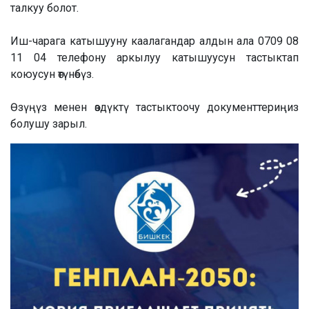
талкуу болот.
Иш-чарага катышууну каалагандар алдын ала 0709 08
11 04 телефону аркылуу катышуусун тастыктап
коюусун өтүнөбүз.
Өзүңүз менен өздүктү тастыктоочу документтериңиз
болушу зарыл.