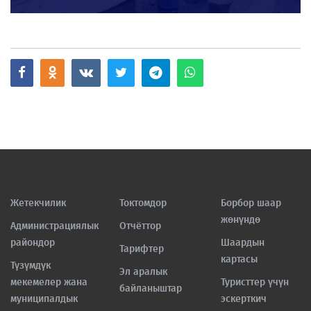
Жетекчилик
Токтомдор
Борбор шаар
жөнүндө
Администрациялык
Отчёттор
райондор
Шаардын
Тарифтер
картасы
Түзүмдүк
Эл аралык
мекемелер жана
Туристтер үчүн
байланыштар
муниципалдык
эскерткич