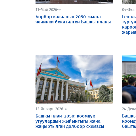
11-Май 2026-ж.
04-Фев
Борбор калаанын 2050-жылга
Генпл
чейинки бекитилген Башкы планы
тургу
кароо
жарыя
12-Январь 2026-ж.
24-Дека
Башкы план–2050: коомдук
Башкы
угуулардын жыйынтыгы жана
коомд
жаңыртылган долбоор схемасы
башта