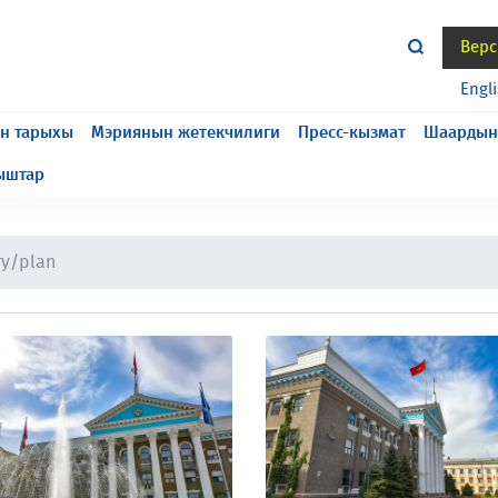
Верс
жасалып жатат, келтирилген ыңгайсыздык үчүн кечирим
Engl
н тарыхы
Мэриянын жетекчилиги
Пресс-кызмат
Шаардын
ыштар
ry/plan