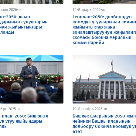
раль 2026-ж.
14-Январь 2026-ж.
ан–2050: шаар
Генплан–2050: долбоордун
ндарынын сунуштарын
коомдук угууларынан кийин
нун жыйынтыктары
жыйынтыктар жана
ланды
зоналаштыруунун жаңыланг
схемасы боюнча мэриянын
комментарийи
брь 2025-ж.
19-Декабрь 2025-ж.
 план–2050: Бишкекте
Бишкек шаарынын 2050-жыл
ук угуу жыйындары
чейинки Башкы планынын
лды
долбоору боюнча коомдук у
өтөт