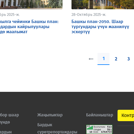
брь 2025-ж.
28-Октябрь 2025-ж.
жылга чейинки Башкы план:
Башкы план-2050. Шаар
дардын кайрылуулары
тургундары үчүн маанилүү
дө маалымат
эскертүү
1
2
3
бор шаар
Жаңылыктар
Байланыштар
Конт
нүндө
Бардык
ардын
сүрөтрепортаждары