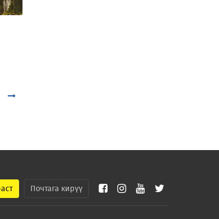
раст
Почтага кирүү