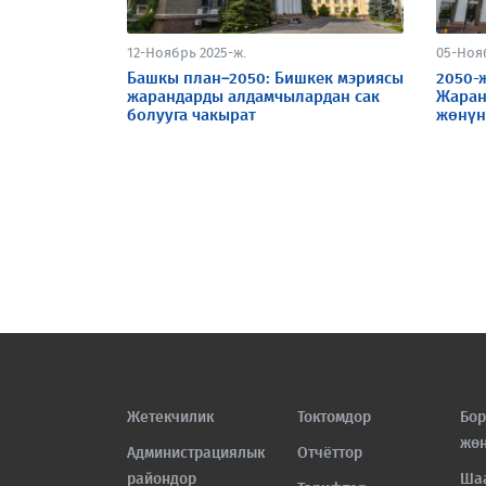
12-Ноябрь 2025-ж.
05-Ноя
Башкы план–2050: Бишкек мэриясы
2050-
жарандарды алдамчылардан сак
Жаран
болууга чакырат
жөнүн
Жетекчилик
Токтомдор
Бор
жө
Администрациялык
Отчёттор
райондор
Ша