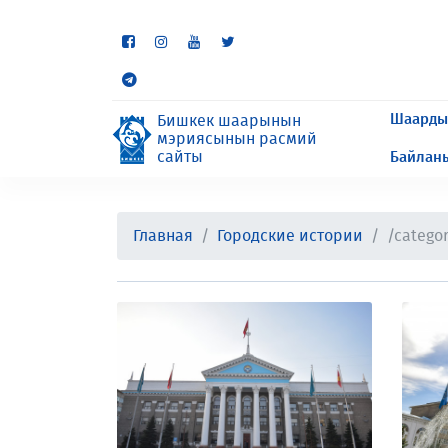
Кээ бир бөлүмдөр учурда 
сурайбыз.
Шаарды
Бишкек шаарынын
мэриясынын расмий
сайты
Байлан
Главная
Городские истории
/catego