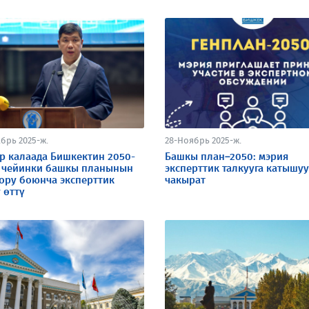
брь 2025-ж.
28-Ноябрь 2025-ж.
р калаада Бишкектин 2050-
Башкы план–2050: мэрия
 чейинки башкы планынын
эксперттик талкууга катышуу
ору боюнча эксперттик
чакырат
 өттү