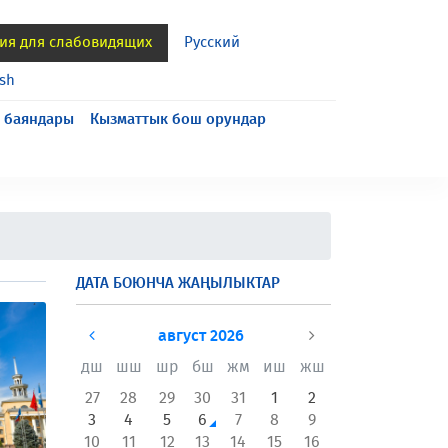
ия для слабовидящих
Русский
ish
 баяндары
Кызматтык бош орундар
ДАТА БОЮНЧА ЖАҢЫЛЫКТАР
август 2026
дш
шш
шр
бш
жм
иш
жш
27
28
29
30
31
1
2
3
4
5
6
7
8
9
10
11
12
13
14
15
16