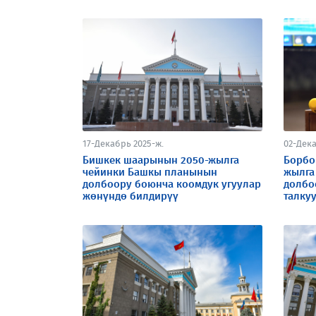
17-Декабрь 2025-ж.
02-Дека
Бишкек шаарынын 2050-жылга
Борбо
чейинки Башкы планынын
жылга
долбоору боюнча коомдук угуулар
долбо
жөнүндө билдирүү
талкуу