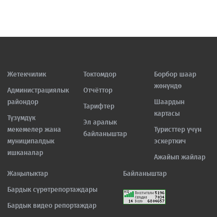
Жетекчилик
Токтомдор
Борбор шаар
жөнүндө
Администрациялык
Отчёттор
райондор
Шаардын
Тарифтер
картасы
Түзүмдүк
Эл аралык
мекемелер жана
Туристтер үчүн
байланыштар
муниципалдык
эскерткич
ишканалар
Ажайып жайлар
Жаңылыктар
Байланыштар
Бардык сүрөтрепортаждары
Бардык видео репортаждар