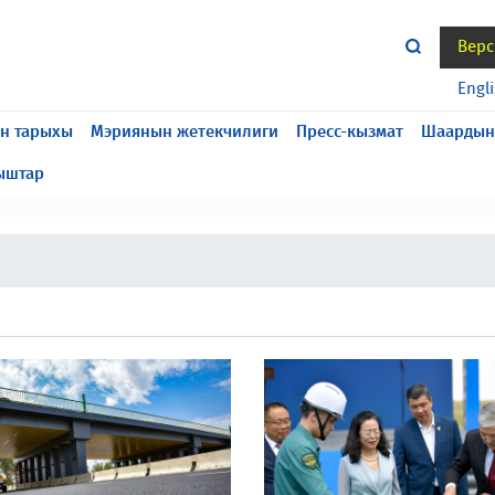
Верс
жасалып жатат, келтирилген ыңгайсыздык үчүн кечирим
Engl
н тарыхы
Мэриянын жетекчилиги
Пресс-кызмат
Шаардын
ыштар