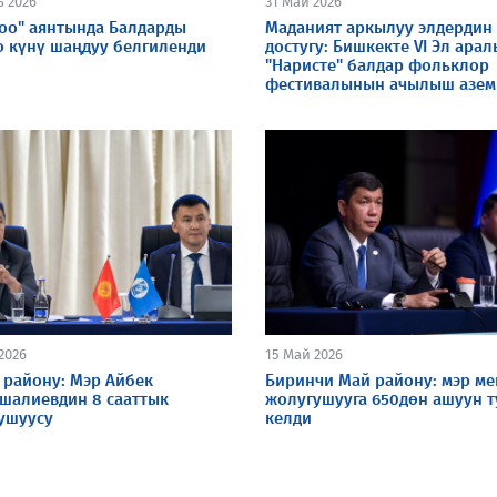
ь 2026
31 Май 2026
Тоо" аянтында Балдарды
Маданият аркылуу элдердин
о күнү шаңдуу белгиленди
достугу: Бишкекте VI Эл ара
"Наристе" балдар фольклор
фестивалынын ачылыш азем
2026
15 Май 2026
 району: Мэр Айбек
Биринчи Май району: мэр ме
шалиевдин 8 сааттык
жолугушууга 650дөн ашуун т
ушуусу
келди