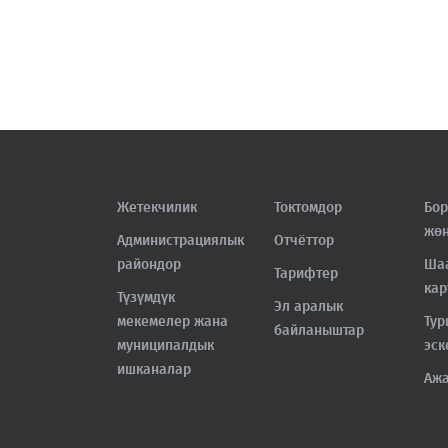
Жетекчилик
Токтомдор
Бор
жө
Администрациялык
Отчёттор
райондор
Ша
Тарифтер
кар
Түзүмдүк
Эл аралык
мекемелер жана
Тур
байланыштар
муниципалдык
эск
ишканалар
Аж