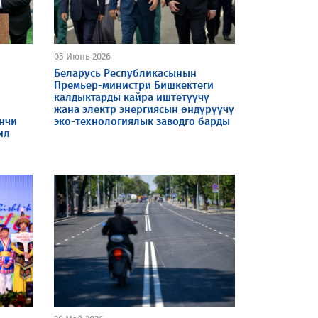
05 Июнь 2026
Беларусь Республикасынын
Премьер-министри Бишкектеги
калдыктарды кайра иштетүүчү
жана электр энергиясын өндүрүүчү
нчи
эко-технологиялык заводго барды
ил