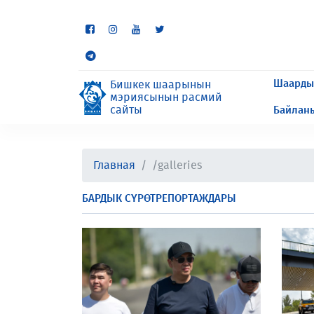
Кээ бир бөлүмдөр учурда 
сурайбыз.
Шаарды
Бишкек шаарынын
мэриясынын расмий
сайты
Байлан
Главная
/galleries
БАРДЫК СҮРӨТРЕПОРТАЖДАРЫ