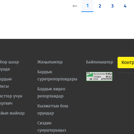
1
2
3
4
бор шаар
Жаңылыктар
Байланыштар
Конт
нүндө
Бардык
ардын
сүрөтрепортаждары
тасы
Бардык видео
исттер үчүн
репортаждар
ерткич
Кызматтык бош
айып жайлар
орундар
Сиздин
сунуштарыңыз