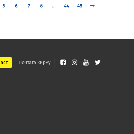
5
6
7
8
...
44
45
раст
Почтага кирүү