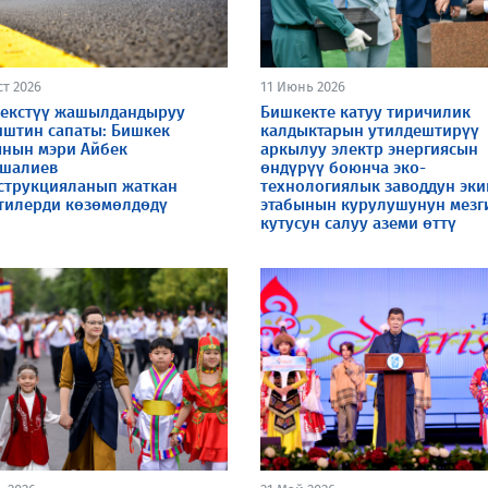
ст 2026
11 Июнь 2026
екстүү жашылдандыруу
Бишкекте катуу тиричилик
иштин сапаты: Бишкек
калдыктарын утилдештирүү
нын мэри Айбек
аркылуу электр энергиясын
шалиев
өндүрүү боюнча эко-
струкцияланып жаткан
технологиялык заводдун эки
тилерди көзөмөлдөдү
этабынын курулушунун мезг
кутусун салуу аземи өттү