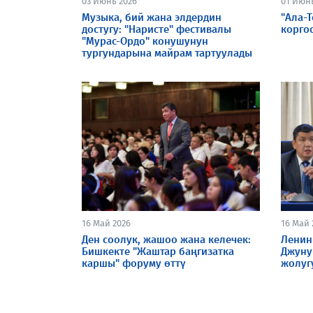
03 Июнь 2026
01 Июн
Музыка, бий жана элдердин
"Ала-
достугу: "Наристе" фестивалы
корго
"Мурас-Ордо" конушунун
тургундарына майрам тартуулады
16 Май 2026
16 Май 
Ден соолук, жашоо жана келечек:
Ленин
Бишкекте "Жаштар баңгизатка
Джуну
каршы" форуму өттү
жолуг