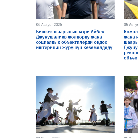
06 Август 2026
05 Авгу
Бишкек шаарынын мэри Айбек
Компл
Джунушалиев жолдорду жана
жана 
социалдык объектилерди оңдоо
шаары
иштеринин жүрүшүн көзөмөлдөдү
Джуну
рекон
объек