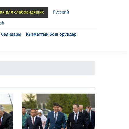
ия для слабовидящих
Русский
ish
 баяндары
Кызматтык бош орундар