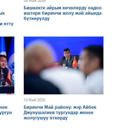
28 Май 2026
Бишкекте айрым көчөлөрдү оңдоо
лык
иштери биринчи жолу май айында
бүткөрүлдү
и өттү
13 Май 2026
нен
Биринчи Май району: мэр Айбек
ургун
Джунушалиев тургундар менен
жолугушуу өткөрдү